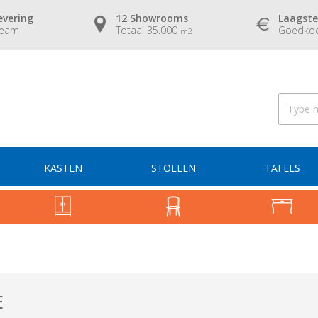
evering
12 Showrooms
Laagste
team
Totaal 35.000
Goedkoo
m2
KASTEN
STOELEN
TAFELS
E