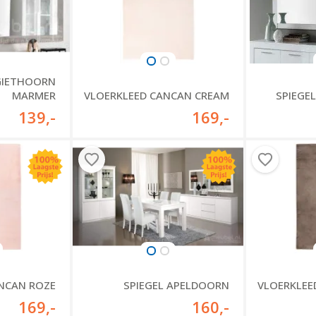
 GIETHOORN
MARMER
VLOERKLEED CANCAN CREAM
SPIEGE
139
,-
169
,-
NCAN ROZE
SPIEGEL APELDOORN
VLOERKLEE
169
,-
160
,-