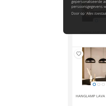
gepersonaliseerde ad
persoonsgegevens wo
Door op ‘
Alles toesta
HANGLAMP G
HANGLAMP LAVA 