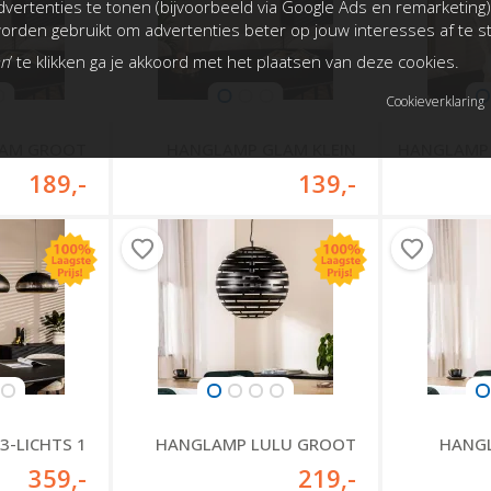
vertenties te tonen (bijvoorbeeld via Google Ads en remarketing)
rden gebruikt om advertenties beter op jouw interesses af te 
an
’ te klikken ga je akkoord met het plaatsen van deze cookies.
Cookieverklaring
LAM GROOT
HANGLAMP GLAM KLEIN
HANGLAMP 
189
,-
139
,-
3-LICHTS 1
HANGLAMP LULU GROOT
HANGL
359
,-
219
,-