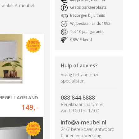
onwinkel A-meubel
Gratis parkeerplaats
Bezorgen bij u thuis
Wij bestaan sinds 1992!
Tot 10 jaar garantie
CBW-Erkend
Hulp of advies?
Vraag het aan onze
specialisten.
088 844 8888
PIEGEL LAGELAND
Bereikbaar ma t/m vr
149
,-
van 09:00 tot 17:00
info@a-meubel.nl
24/7 bereikbaar, antwoord
binnen een werkdag