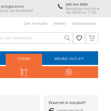
088 844 8888
 prijsgarantie
Bereikbaar ma t/m vr
pste van Nederland
van 09:00 tot 17:00
Over A-meubel
Winkels
Klantenportaal
OVERIG
MEUBEL OUTLET!
Waarom
A-meubel
?
Laagste prijs van NL