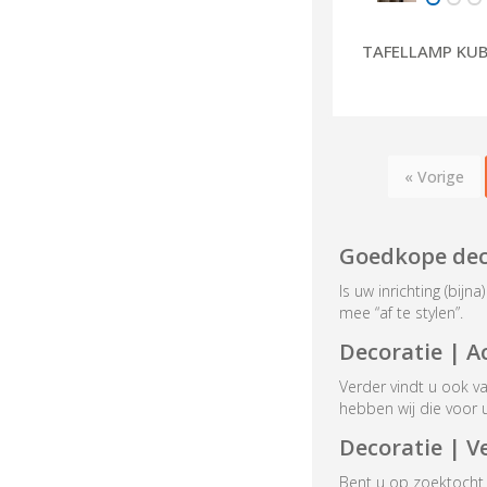
TAFELLAMP KU
« Vorige
Goedkope dec
Is uw inrichting (bij
mee “af te stylen”.
Decoratie | A
Verder vindt u ook v
hebben wij die voor 
Decoratie | V
Bent u op zoektocht 