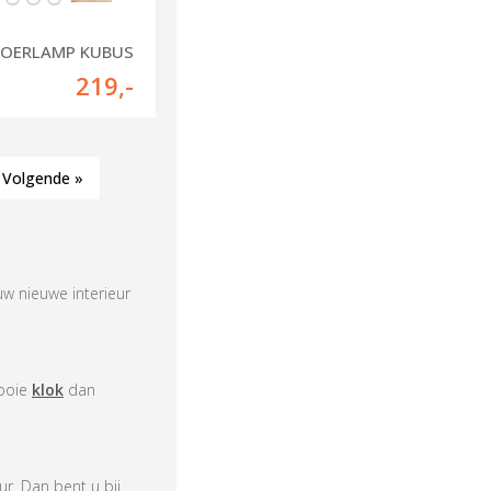
LOERLAMP KUBUS
219
,-
Volgende »
 uw nieuwe interieur
mooie
klok
dan
r. Dan bent u bij