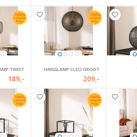
AMP TWIST
HANGLAMP CLEO GROOT
189
,-
209
,-