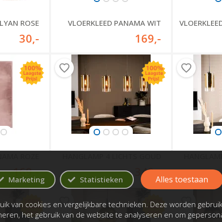
LYAN ROSE
VLOERKLEED PANAMA WIT
VLOERKLEE
30
,-
169
,-
NAMA ROZE
HANGLAMP 4 LICHTS GOUD
HANGLAMP
169
,-
349
,-
Alles toestaan
Marketing
Statistieken
ik van cookies en vergelijkbare technieken. Deze worden gebrui
oneren, het gebruik van de website te analyseren en om gepersona