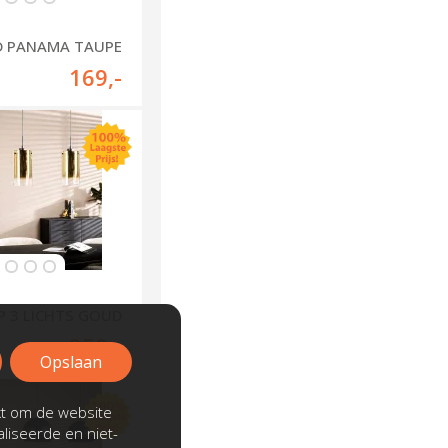
D PANAMA TAUPE
169
,-
 3 LICHTS GOUD
259
,-
Opslaan
kt om de website
liseerde en niet-