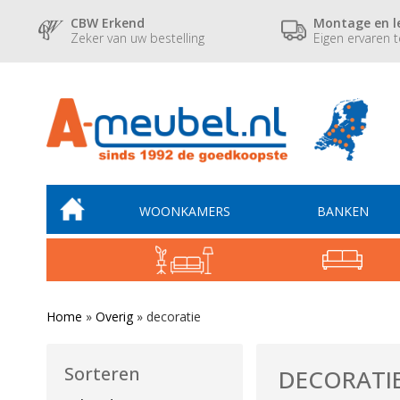
CBW Erkend
Montage en l
Zeker van uw bestelling
Eigen ervaren 
WOONKAMERS
BANKEN
Home
»
Overig
»
decoratie
Sorteren
DECORATI