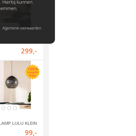
. Hierbij kunnen
stemmen.
Algemene voorwaarden
LAVA 3-LICHTS 2
299
,-
AMP LULU KLEIN
99
,-