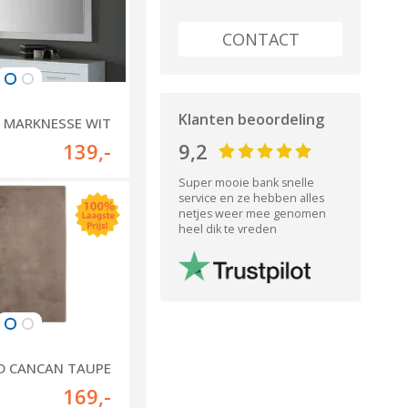
CONTACT
Klanten beoordeling
L MARKNESSE WIT
139
,-
9,2
Super mooie bank snelle
service en ze hebben alles
netjes weer mee genomen
heel dik te vreden
D CANCAN TAUPE
169
,-