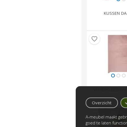
KUSSEN DA
VLOERKLEED PA
Overzicht
A-meubel maakt gebru
goed te laten functi