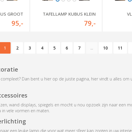
BUS GROOT
TAFELLAMP KUBUS KLEIN
V
95
,-
79
,-
1
2
3
4
5
6
7
...
10
11
oratie
na) compleet? Dan bent u hier op de juiste pagina, hier vindt u alles om
ccessoires
azen, wand displays, spiegels en mocht u nou opzoek zijn naar een 
u in vele vormen en maten.
erlichting
naar een leuke lamp die voor wat meer sfeer kan zorgen in uw interieu