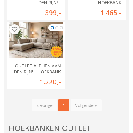
DEN RIJN! -
HOEKBANK
LOUNGEBANK LEIDEN
VEENENDAAL
399
,-
1.465
,-
OUTLET ALPHEN AAN
DEN RIJN! - HOEKBANK
VELP
1.220
,-
« Vorige
1
Volgende »
HOEKBANKEN OUTLET