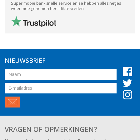
Super mooie bank snelle service en ze hebben alles netjes
weer mee genomen heel dik te vreden
NIEUWSBRIEF
Naam
Email
adres
VRAGEN OF OPMERKINGEN?