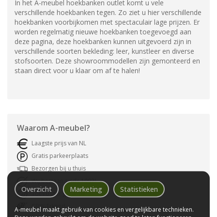
In het A-meubel hoekbanken outlet komt u vele
verschillende hoekbanken tegen. Zo ziet u hier verschillende
hoekbanken voorbijkomen met spectaculair lage prijzen. Er
worden regelmatig nieuwe hoekbanken toegevoegd aan
deze pagina, deze hoekbanken kunnen uitgevoerd zijn in
verschillende soorten bekleding: leer, kunstleer en diverse
stofsoorten. Deze showroommodellen zijn gemonteerd en
staan direct voor u klaar om af te halen!
Waarom
A-meubel
?
Laagste prijs van NL
Gratis parkeerplaats
Bezorgen bij u thuis
Wij bestaan sinds 1992!
Overzicht
Marketing
Statistieken
Tot 10 jaar garantie
CBW-Erkend
A-meubel maakt gebruik van cookies en vergelijkbare technieken.