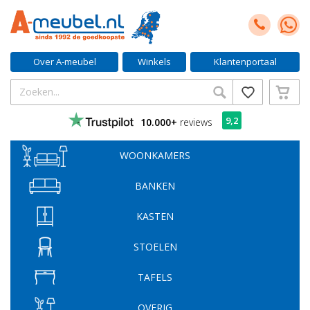
Over A-meubel
Winkels
Klantenportaal
9,2
10.000+
reviews
WOONKAMERS
BANKEN
KASTEN
STOELEN
TAFELS
OVERIG