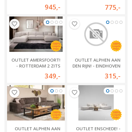
MOORDRECHT
945
,-
775
,-
OUTLET AMERSFOORT!
OUTLET ALPHEN AAN
- ROTTERDAM 2 ZITS
DEN RIJN! - EINDHOVEN
BANK
LONGCHAIR + 2.5 ZITS
349
,-
315
,-
OUTLET ALPHEN AAN
OUTLET ENSCHEDE! -