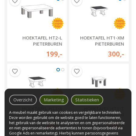
HOEKTAFEL HT2-L
HOEKTAFEL HT1-XM
PIETERBUREN
PIETERBUREN
199
,-
300
,-
Overzicht
Marketing
Statistieken
HOEKTAFEL HT1-X
HOEKTAFEL HT1-T
A-meubel maakt gebruik van cookies en vergelijkbare technieken.
PIETERBUREN
PIETERBUREN
Deze worden gebruikt om de website goed te laten functioneren,
het gebruik van de website te analyseren en om gepersonaliseerde
300
,-
180
,-
en niet-gepersonaliseerde advertenties te tonen (bijvoorbeeld via
Google Ads en remarketing). Hierbij kunnen persoonsgegevens