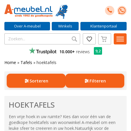
Over A-meubel
Winkels
Klantenportaal
9,2
10.000+
reviews
Home
»
Tafels
»
hoektafels
Sorteren
Filteren
HOEKTAFELS
Een vrije hoek in uw ruimte? Kies dan voor één van de
goedkope hoektafels van woonwinkel A-meubel om een
leuke sfeer te creëeren in uw hoek.Natuurlijk voor de