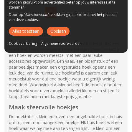
worden gebruikt om advertenties beter op jouw interesses af te
stemmen.
« Vorige
1
2
3
Volgende »
Door op ‘
Alles toestaan
’ te klikken ga je akkoord met het plaatsen
van deze cookies.
Alles toestaan
Opslaan
Goedkope hoektafels
Elke ongebruikte hoek wordt een sfeervol hoekje met een
Cookieverklaring
Algemene voorwaarden
hoektafel. Deze doorgaans kleine tafeltjes staan perfect in
een hoek en worden meestal met een paar leuke
accessoires opgevrolijkt. Een vaas, een bloemstuk of een
paar beeldjes maken een ongebruikte hoek opeens een
leuk deel van de ruimte. De hoektafel is daarom een leuk
meubelstuk voor dat ene hoekje waar u eigenlijk weinig
mee doet. Woonwinkel A-Meubel heeft de mooiste houten
hoektafels voor u verzameld in allerlei kleuren en stijlen. U
koopt bovendien met laagste prijs garantie.
Maak sfeervolle hoekjes
De hoektafel is klein en tovert een ongebruikte hoek in huis
om tot een mooi aangekleed hoekje. Elk huis heeft wel een
hoek waar weinig mee aan te vangen lijkt. Te klein om een