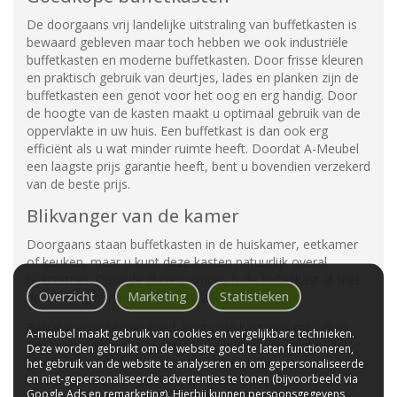
De doorgaans vrij landelijke uitstraling van buffetkasten is
bewaard gebleven maar toch hebben we ook industriële
buffetkasten en moderne buffetkasten. Door frisse kleuren
en praktisch gebruik van deurtjes, lades en planken zijn de
buffetkasten een genot voor het oog en erg handig. Door
de hoogte van de kasten maakt u optimaal gebruik van de
oppervlakte in uw huis. Een buffetkast is dan ook erg
efficiënt als u wat minder ruimte heeft. Doordat A-Meubel
een laagste prijs garantie heeft, bent u bovendien verzekerd
van de beste prijs.
Blikvanger van de kamer
Doorgaans staan buffetkasten in de huiskamer, eetkamer
of keuken, maar u kunt deze kasten natuurlijk overal
neerzetten. Door de glazen vitrines is de buffetkast al snel
Overzicht
Marketing
Statistieken
de blikvanger in het interieur waar hij staat.
Behalve voor serviesgoed, kunt u de kast ook gebruiken
A-meubel maakt gebruik van cookies en vergelijkbare technieken.
om mooie dingen in te zetten. De buffetkast krijgt in dat
Deze worden gebruikt om de website goed te laten functioneren,
geval een dubbele functie, namelijk ook die van vitrinekast.
het gebruik van de website te analyseren en om gepersonaliseerde
en niet-gepersonaliseerde advertenties te tonen (bijvoorbeeld via
Hoe u de kast ook gebruikt, de grote opbergruimte die de
Google Ads en remarketing). Hierbij kunnen persoonsgegevens