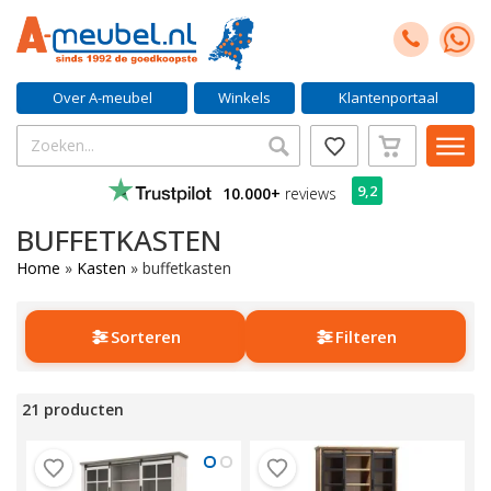
Over A-meubel
Winkels
Klantenportaal
9,2
10.000+
reviews
BUFFETKASTEN
Home
»
Kasten
»
buffetkasten
Sorteren
Filteren
21 producten