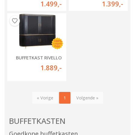
1.499
,-
1.399
,-
BUFFETKAST RIVELLO
1.889
,-
« Vorige
1
Volgende »
BUFFETKASTEN
Goedkope buffetkasten