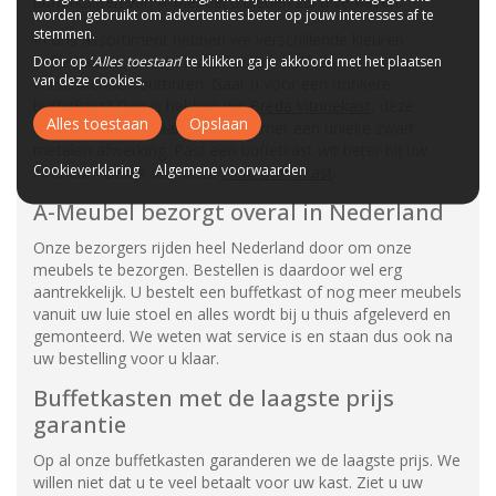
buffetkasten van A-Meubel u bieden zal u verbazen.
worden gebruikt om advertenties beter op jouw interesses af te
stemmen.
In ons assortiment hebben we verschillende kleuren
buffetkasten: zwarte buffetkasten, buffetkasten wit en
Door op ‘
Alles toestaan
’ te klikken ga je akkoord met het plaatsen
van deze cookies.
verschillende houttinten. Gaat u voor een donkere
buffetkast? Dan is hebben we
Breda Vitrinekast
, deze
Alles toestaan
Opslaan
buffetkast is gemaakt van hout met een unieke zwart
metalen afwerking. Past een buffetkast wit beter bij uw
Cookieverklaring
Algemene voorwaarden
interieur? Bekijk dan onze
Fleur buffetkast
.
A-Meubel bezorgt overal in Nederland
Onze bezorgers rijden heel Nederland door om onze
meubels te bezorgen. Bestellen is daardoor wel erg
aantrekkelijk. U bestelt een buffetkast of nog meer meubels
vanuit uw luie stoel en alles wordt bij u thuis afgeleverd en
gemonteerd. We weten wat service is en staan dus ook na
uw bestelling voor u klaar.
Buffetkasten met de laagste prijs
garantie
Op al onze buffetkasten garanderen we de laagste prijs. We
willen niet dat u te veel betaalt voor uw kast. Ziet u uw