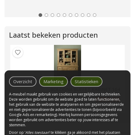
Laatst bekeken producten
Overzicht
Marketing
Statistieken
BOLOGNA BUFFET KABINET 164
A-meubel maakt gebruik van cookies en vergelijkbare technieken.
1899,00
Deze worden gebruikt om de website goed te laten functioneren,
het gebruik van de website te analyseren en om gepersonaliseerde
en niet-gepersonaliseerde advertenties te tonen (bijvoorbeeld via
Google Ads en remarketing). Hierbij kunnen persoonsgegevens
worden gebruikt om advertenties beter op jouw interesses af te
stemmen.
Door op ‘
Alles toestaan
’ te klikken ga je akkoord met het plaatsen