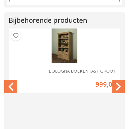
Bijbehorende producten
NA
BOLOGNA BOEKENKAST GROOT
00
999,00