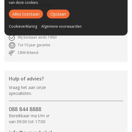
van deze cookies.
Waarom
A-meubel
?
Alles toestaan
Opslaan
Laagste prijs van NL
Gratis parkeerplaats
Cookieverklaring
Algemene voorwaarden
Bezorgen bij u thuis
Wij bestaan sinds 1992!
Tot 10 jaar garantie
CBW-Erkend
Hulp of advies?
Vraag het aan onze
specialisten.
088 844 8888
Bereikbaar ma t/m vr
van 09:00 tot 17:00