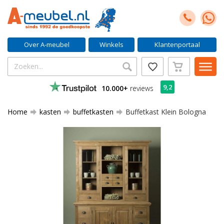
Over A-meubel
Winkels
Klantenportaal
9,2
10.000+
reviews
Home
kasten
buffetkasten
Buffetkast Klein Bologna