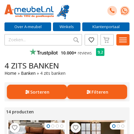
Over A-meubel
Winkels
Klantenportaal
9,2
10.000+
reviews
4 ZITS BANKEN
Home
»
Banken
»
4 zits banken
Sorteren
Filteren
14 producten