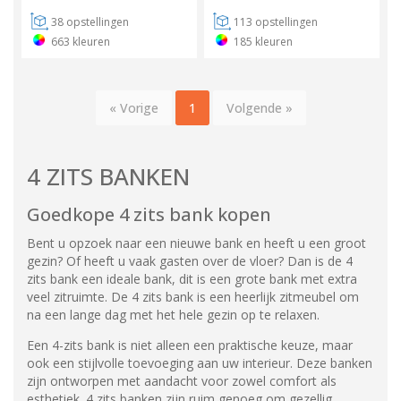
38
opstellingen
113
opstellingen
663
kleuren
185
kleuren
« Vorige
1
Volgende »
4 ZITS BANKEN
Goedkope 4 zits bank kopen
Bent u opzoek naar een nieuwe bank en heeft u een groot
gezin? Of heeft u vaak gasten over de vloer? Dan is de 4
zits bank een ideale bank, dit is een grote bank met extra
veel zitruimte. De 4 zits bank is een heerlijk zitmeubel om
na een lange dag met het hele gezin op te relaxen.
Een 4-zits bank is niet alleen een praktische keuze, maar
ook een stijlvolle toevoeging aan uw interieur. Deze banken
zijn ontworpen met aandacht voor zowel comfort als
esthetiek. 4 zits banken zijn ruim genoeg om gezellig