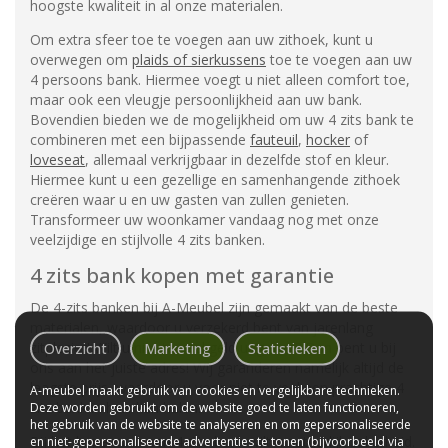
hoogste kwaliteit in al onze materialen.
Om extra sfeer toe te voegen aan uw zithoek, kunt u
overwegen om
plaids of sierkussens
toe te voegen aan uw
4 persoons bank. Hiermee voegt u niet alleen comfort toe,
maar ook een vleugje persoonlijkheid aan uw bank.
Bovendien bieden we de mogelijkheid om uw 4 zits bank te
combineren met een bijpassende
fauteuil
,
hocker
of
loveseat
, allemaal verkrijgbaar in dezelfde stof en kleur.
Hiermee kunt u een gezellige en samenhangende zithoek
creëren waar u en uw gasten van zullen genieten.
Transformeer uw woonkamer vandaag nog met onze
veelzijdige en stijlvolle 4 zits banken.
4 zits bank kopen met garantie
De 4-zits banken bij A-Meubel zijn gemaakt van de beste
materialen, waardoor u verzekerd bent van jarenlang
zitplezier! Wilt u niet te veel geld uitgeven? Dan bent u bij
Overzicht
Marketing
Statistieken
ons aan het juiste adres! Wij garanderen namelijk altijd de
laagste prijs, waardoor u voor niet te veel een prachtige 4
A-meubel maakt gebruik van cookies en vergelijkbare technieken.
zits bank in huis kan halen.
Deze worden gebruikt om de website goed te laten functioneren,
het gebruik van de website te analyseren en om gepersonaliseerde
Bij het kopen van een 4-zits bank wilt u natuurlijk zekerheid.
en niet-gepersonaliseerde advertenties te tonen (bijvoorbeeld via