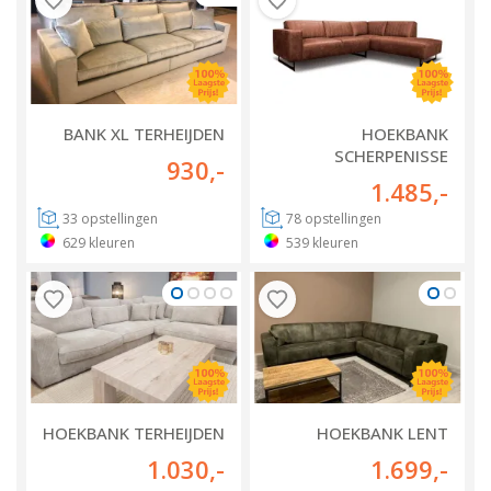
BANK XL TERHEIJDEN
HOEKBANK
SCHERPENISSE
930
,-
1.485
,-
33
opstellingen
78
opstellingen
629
kleuren
539
kleuren
HOEKBANK TERHEIJDEN
HOEKBANK LENT
1.030
,-
1.699
,-