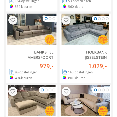
184
opstellingen
53
opstellingen
532
kleuren
560
kleuren
BANKSTEL
HOEKBANK
AMERSFOORT
IJSSELSTEIN
979
,-
1.029
,-
88
opstellingen
165
opstellingen
494
kleuren
801
kleuren