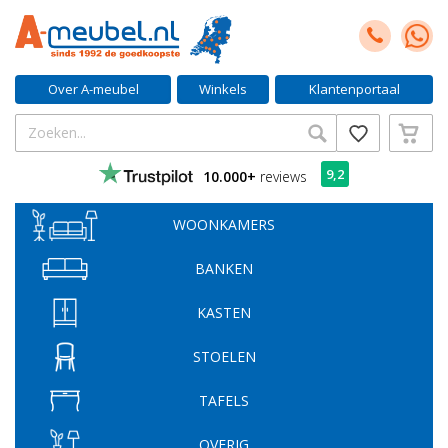
Over A-meubel
Winkels
Klantenportaal
9,2
10.000+
reviews
WOONKAMERS
BANKEN
KASTEN
STOELEN
TAFELS
OVERIG