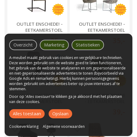
OUTLET ENSCHEDE! -
OUTLET ENSCHEDE! -
EETKAMERSTOEL
EETKAMERSTOEL
CIELO
SOPHIA
25
,-
35
,-
Overzicht
Marketing
Statistieken
A-meubel maakt gebruik van cookies en vergelijkbare technieken.
Deze worden gebruikt om de website goed te laten functioneren,
het gebruik van de website te analyseren en om gepersonaliseerde
en niet-gepersonaliseerde advertenties te tonen (bijvoorbeeld via
Google Ads en remarketing). Hierbij kunnen persoonsgegevens
worden gebruikt om advertenties beter op jouw interesses af te
stemmen.
OUTLET AMSTERDAM!
OUTLET AMSTERDAM!
Door op ‘
Alles toestaan
’ te klikken ga je akkoord met het plaatsen
- EETKAMERSTOEL
- EETKAMERSTOEL
van deze cookies.
ROTA ZONDER ARM
ROTA MET ARM
29
,-
39
,-
Alles toestaan
Opslaan
Cookieverklaring
Algemene voorwaarden