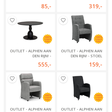
ORLEANS
CHICAGO
85
,-
319
,-
OUTLET - ALPHEN AAN
OUTLET - ALPHEN AAN
DEN RIJN! -
DEN RIJN! - STOEL
EETKAMERTAFEL
PIERRE
555
,-
159
,-
BRUNELLO
OUTLET - ALPHEN AAN
OUTLET - ALPHEN AAN