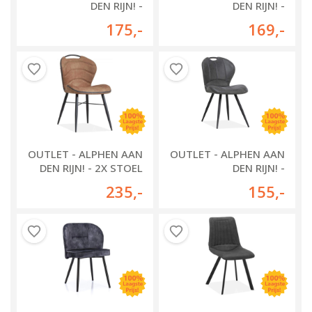
DEN RIJN! -
DEN RIJN! -
EETKAMERSTOEL
EETKAMERSTOEL
175
,-
169
,-
COMFY
PAULO
OUTLET - ALPHEN AAN
OUTLET - ALPHEN AAN
DEN RIJN! - 2X STOEL
DEN RIJN! -
TALENT
EETKAMERSTOEL
235
,-
155
,-
MADRAS