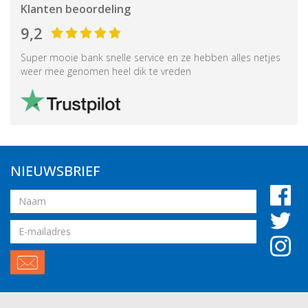
Klanten beoordeling
9,2
Super mooie bank snelle service en ze hebben alles netjes
weer mee genomen heel dik te vreden
NIEUWSBRIEF
Naam
Email
adres