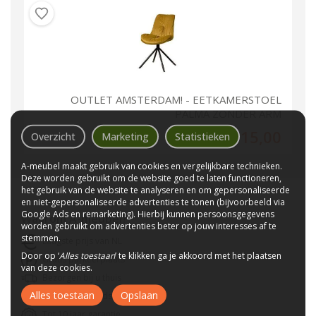
OUTLET AMSTERDAM! - EETKAMERSTOEL
PALMA ZONDER ARM
15,00
Overzicht
Marketing
Statistieken
A-meubel maakt gebruik van cookies en vergelijkbare technieken.
Deze worden gebruikt om de website goed te laten functioneren,
het gebruik van de website te analyseren en om gepersonaliseerde
en niet-gepersonaliseerde advertenties te tonen (bijvoorbeeld via
Google Ads en remarketing). Hierbij kunnen persoonsgegevens
Waarom
A-meubel
?
worden gebruikt om advertenties beter op jouw interesses af te
stemmen.
Laagste prijs van NL
Door op ‘
Alles toestaan
’ te klikken ga je akkoord met het plaatsen
Gratis parkeerplaats
van deze cookies.
Bezorgen bij u thuis
Alles toestaan
Opslaan
Wij bestaan sinds 1992!
Tot 10 jaar garantie