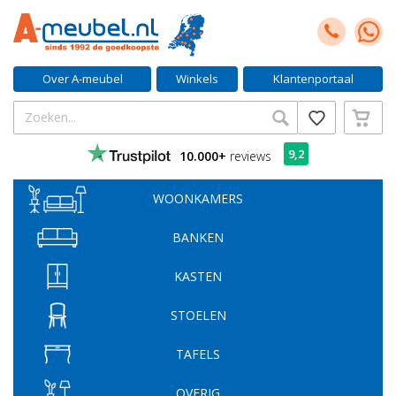
Over A-meubel
Winkels
Klantenportaal
9,2
10.000+
reviews
WOONKAMERS
BANKEN
KASTEN
STOELEN
TAFELS
OVERIG