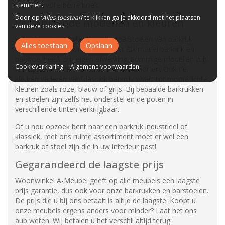
een sfeervolle borrelhoek.
stemmen.
Door op ‘
Alles toestaan
’ te klikken ga je akkoord met het plaatsen
Verschillende modellen en kleuren
van deze cookies.
Wij hebben verschillende stijlen barstoelen van barkruk
Alles toestaan
Opslaan
industrieel tot klassieke varianten. Elk model barkruk en
barstoel heeft zijn eigen afwerking. Sommige modellen zijn
Cookieverklaring
Algemene voorwaarden
verkrijgbaar in diverse stoffen of leersoorten. Ook de
kleuren variëren van klassiek barkruk zwart tot mooie lichte
kleuren zoals roze, blauw of grijs. Bij bepaalde barkrukken
en stoelen zijn zelfs het onderstel en de poten in
verschillende tinten verkrijgbaar.
Of u nou opzoek bent naar een barkruk industrieel of
klassiek, met ons ruime assortiment moet er wel een
barkruk of stoel zijn die in uw interieur past!
Gegarandeerd de laagste prijs
Woonwinkel A-Meubel geeft op alle meubels een laagste
prijs garantie, dus ook voor onze barkrukken en barstoelen.
De prijs die u bij ons betaalt is altijd de laagste. Koopt u
onze meubels ergens anders voor minder? Laat het ons
aub weten. Wij betalen u het verschil altijd terug.