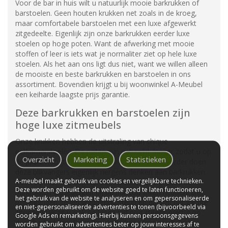
Voor de bar in huis wilt u natuurlijk mooie barkrukken of
barstoelen. Geen houten krukken net zoals in de kroeg,
maar comfortabele barstoelen met een luxe afgewerkt
zitgedeelte. Eigenlijk zijn onze barkrukken eerder luxe
stoelen op hoge poten. Want de afwerking met mooie
stoffen of leer is iets wat je normaliter ziet op hele luxe
stoelen. Als het aan ons ligt dus niet, want we willen alleen
de mooiste en beste barkrukken en barstoelen in ons
assortiment. Bovendien krijgt u bij woonwinkel A-Meubel
een keiharde laagste prijs garantie.
Deze barkrukken en barstoelen zijn
hoge luxe zitmeubels
Onze krukken hebben de uitstraling van chique
eetkamerstoelen. De poten zijn natuurlijk langer zodat u op
Overzicht
Marketing
Statistieken
de juiste hoogte aan de bar kunt zitten, maar verder doen
deze blikvangers eigenlijk nergens denken aan barkrukken.
A-meubel maakt gebruik van cookies en vergelijkbare technieken.
Toch zijn het wel degelijk barkrukken, het zijn zelfs de
Deze worden gebruikt om de website goed te laten functioneren,
barkrukken die iedereen bij de bar zou willen hebben. De
het gebruik van de website te analyseren en om gepersonaliseerde
rugleuningen geven voldoende steun en dankzij het zachte
en niet-gepersonaliseerde advertenties te tonen (bijvoorbeeld via
zitoppervlak zit u ook na lange tijd nog steeds prettig op
Google Ads en remarketing). Hierbij kunnen persoonsgegevens
deze barkrukken. Deze pronkstukken maken van uw bar
worden gebruikt om advertenties beter op jouw interesses af te