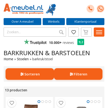
Over A-meubel
Winkels
Klantenportaal
9,2
10.000+
reviews
BARKRUKKEN & BARSTOELEN
Home
»
Stoelen
»
barkruk/stoel
Sorteren
Filteren
13 producten