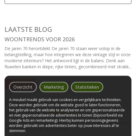
LAATSTE BLOG
WOONTRENDS VOOR 2026
De jaren 70 herontdekt De jaren 70 staan weer volop in de
belangstelling, maar hoe integreren we deze vintage stijl in onze
moderne interieurs? Het antwoord ligt in de balans. Denk aan
fluwelen banken in diepe, rijke tinten, gecombineerd met strakk...
Lees meer
Overzicht
Marketing
Statistieken
A-meubel maakt gebruik van cookies en vergelijkbare technieken.
KLANTEN OVER A-MEUBEL
Deze worden gebruikt om de website goed te laten functioneren,
het gebruik van de website te analyseren en om gepersonaliseerde
MARIA LANGE
en niet-gepersonaliseerde advertenties te tonen (bijvoorbeeld via
Google Ads en remarketing). Hierbij kunnen persoonsgegevens
Super mooie bank snelle service en ze hebben alles netjes weer
worden gebruikt om advertenties beter op jouw interesses af te
mee genomen heel dik te vreden
stemmen.