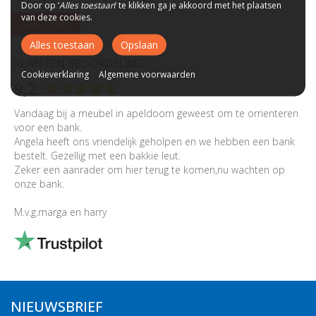
Door op ‘
Alles toestaan
’ te klikken ga je akkoord met het plaatsen
van deze cookies.
Lees meer
Alles toestaan
Opslaan
KLANTEN BEOORDELING
Cookieverklaring
Algemene voorwaarden
9,2
Vandaag bij a meubel in apeldoorn geweest om te orrienteren
voor een bank.
Angela heeft ons vriendelijk geholpen en we hebben een bank
bestelt. Gezellig met een bakkie leut.
Zeker een aanrader om hier terug te komen,nu wachten op
onze bank.
M.v.g.marga en harry
NIEUWSBRIEF