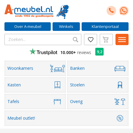
Over A-meubel
Winkels
Klantenportaal
9,2
10.000+
reviews
Woonkamers
Banken
Kasten
Stoelen
Tafels
Overig
Meubel outlet!