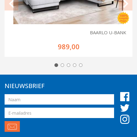
BAARLO U-BANK
989,00
NIEUWSBRIEF
Naam
Email
adres