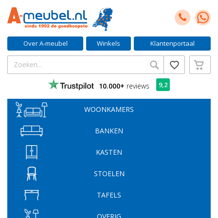
Over A-meubel
Winkels
Klantenportaal
9,2
10.000+
reviews
WOONKAMERS
BANKEN
KASTEN
STOELEN
TAFELS
OVERIG