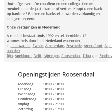
thuis afgeleverd. De chauffeur en een collega tillen de
meubels naar de juiste kamer of vertrek. Koopt u een bank
op bankstel? Banken en bankstellen worden vakkundig en
snel gemonteerd.
Onze vestigingen in Nederland
A-meubel bestaat sinds 1992 en telt inmiddels 12
woonwinkels door heel Nederland waaronder,
in
Leeuwarden
,
Zwolle
,
Amsterdam
,
Enschede
,
Amersfoort
,
Alph
aan den
Rijn
,
Apeldoorn
,
Delft
,
Nijmegen
,
Roosendaal
,
Tilburg
en
Eindho
Openingstijden Roosendaal
Maandag
10:00 - 18:00
Dinsdag
10:00 - 18:00
Woensdag
10:00 - 18:00
Donderdag
10:00 - 18:00
Vrijdag
10:00 - 21:00
Zaterdag
10:00 - 17:00