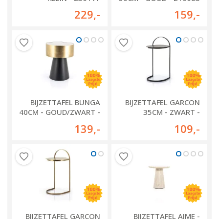
229
,-
159
,-
BIJZETTAFEL BUNGA
BIJZETTAFEL GARCON
40CM - GOUD/ZWART -
35CM - ZWART -
210038
191641
139
,-
109
,-
BIJZETTAFEL GARCON
BIJZETTAFEL AIME -