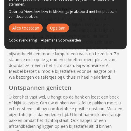
stemmen.
Goedkope bijzettafels
Door op ‘
Alles toestaan
’ te klikken ga je akkoord met het plaatsen
van deze cookies.
Een klein tafeltje als bijzettafel voor bij de bank, dat is
ideaal voor een avondje televisie kijken. Uw drankje is
Alles toestaan
Opslaan
binnen handbereik en de afstandbediening ook. U ligt of
hangt lekker lui op de bank en heeft alles bij de hand.
Cookieverklaring
Algemene voorwaarden
Dankzij een bijzettafel is een lui avondje ook echt lui en
comfortabel. Bijzettafeltjes worden ook gebruikt om
bijvoorbeeld een mooie lamp of een vaas op te zetten. Zo
staan ze niet op de grond en u heeft er meer plezier van
doordat ze meer in het zicht staan. Bij woonwinkel A-
Meubel bestelt u mooie bijzettafels voor de laagste prijs.
We bezorgen de tafeltjes bij u thuis in heel Nederland.
Ontspannen genieten
U kent het vast wel, u hangt op de bank en leest een boek
of kijkt televisie. Om uw drinken van tafel te pakken moet u
echter steeds uit uw comfortabele positie opstaan. Met een
bijzettafeltje is dat verleden tijd. U kunt namelijk uw drankje
pakken omdat het dichtbij staat. Ook hapjes of een
afstandbediening liggen op een bijzettafel altijd binnen