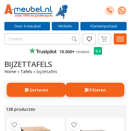
Over A-meubel
Winkels
Klantenportaal
9,2
10.000+
reviews
BIJZETTAFELS
Home
»
Tafels
»
bijzettafels
Sorteren
Filteren
138 producten