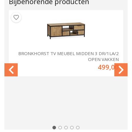
Bijbehorende producten
ST
BRONKHORST TV MEUBEL MIDDEN 3 DR/1LA/2
OPEN VAKKEN
00
499,00