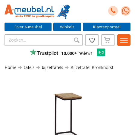
Over A-meubel
Winkels
Klantenportaal
9,2
10.000+
reviews
Home
tafels
bijzettafels
Bijzettafel Bronkhorst