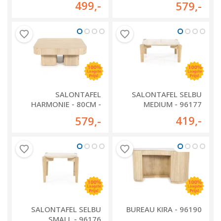
499
,-
579
,-
SALONTAFEL
SALONTAFEL SELBU
HARMONIE - 80CM -
MEDIUM - 96177
NATUREL - 96224
419
,-
579
,-
SALONTAFEL SELBU
BUREAU KIRA - 96190
SMALL - 96176