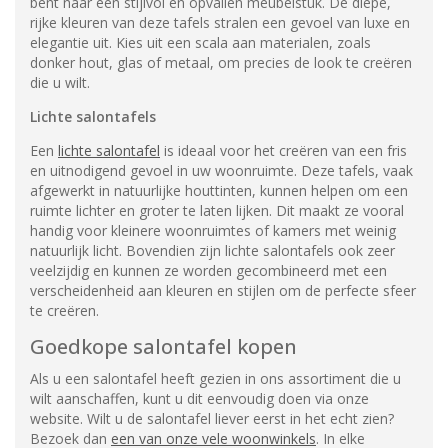
bent naar een stijlvol en opvallen meubelstuk. De diepe,
rijke kleuren van deze tafels stralen een gevoel van luxe en
elegantie uit. Kies uit een scala aan materialen, zoals
donker hout, glas of metaal, om precies de look te creëren
die u wilt.
Lichte salontafels
Een
lichte salontafel
is ideaal voor het creëren van een fris
en uitnodigend gevoel in uw woonruimte. Deze tafels, vaak
afgewerkt in natuurlijke houttinten, kunnen helpen om een
ruimte lichter en groter te laten lijken. Dit maakt ze vooral
handig voor kleinere woonruimtes of kamers met weinig
natuurlijk licht. Bovendien zijn lichte salontafels ook zeer
veelzijdig en kunnen ze worden gecombineerd met een
verscheidenheid aan kleuren en stijlen om de perfecte sfeer
te creëren.
Goedkope salontafel kopen
Als u een salontafel heeft gezien in ons assortiment die u
wilt aanschaffen, kunt u dit eenvoudig doen via onze
website. Wilt u de salontafel liever eerst in het echt zien?
Bezoek dan
een van onze vele woonwinkels
. In elke