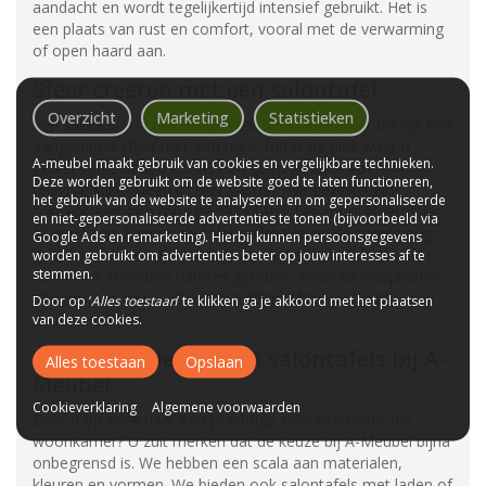
aandacht en wordt tegelijkertijd intensief gebruikt. Het is
een plaats van rust en comfort, vooral met de verwarming
of open haard aan.
Sfeer creëren met een salontafel
Overzicht
Marketing
Statistieken
Een salontafel in het midden van de woonkamer brengt een
aangename sfeer met zich mee. Het is de plek waar u
A-meubel maakt gebruik van cookies en vergelijkbare technieken.
geniet van een kop koffie, een goed gesprek voert of
Deze worden gebruikt om de website goed te laten functioneren,
televisie kijkt, alleen of met gasten. Alle gezelligheid
het gebruik van de website te analyseren en om gepersonaliseerde
concentreert zich rond de salontafel. Een mooi bloemstuk
en niet-gepersonaliseerde advertenties te tonen (bijvoorbeeld via
of een kaars kunnen de tafel verfraaien en de ruimte nog
Google Ads en remarketing). Hierbij kunnen persoonsgegevens
gezelliger maken. Bovendien worden salontafels steeds
worden gebruikt om advertenties beter op jouw interesses af te
stemmen.
vaker ook in andere ruimtes gebruikt, zoals de slaapkamer
of langs een muur, als extra tafeltje of ter decoratie van
Door op ‘
Alles toestaan
’ te klikken ga je akkoord met het plaatsen
een lege ruimte.
van deze cookies.
Verschillende soorten salontafels bij A-
Alles toestaan
Opslaan
Meubel
Cookieverklaring
Algemene voorwaarden
Bent u op zoek naar een prachtige salontafel voor uw
woonkamer? U zult merken dat de keuze bij A-Meubel bijna
onbegrensd is. We hebben een scala aan materialen,
kleuren en vormen. We bieden ook salontafels met laden of