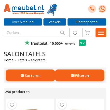
Over A-meubel
Winkels
Klantenportaal
9,2
10.000+
reviews
SALONTAFELS
Home
»
Tafels
»
salontafel
Sorteren
Filteren
256 producten