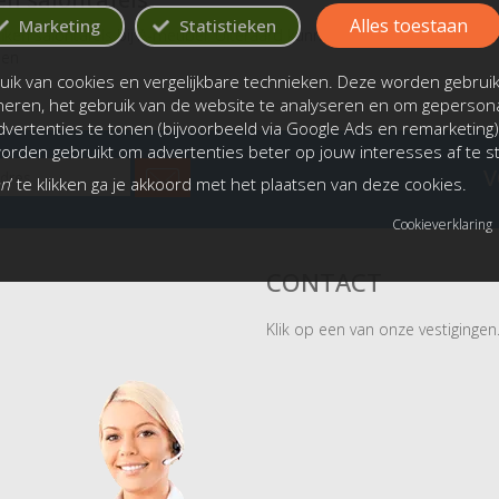
Alles toestaan
Marketing
Statistieken
eiken salontafels bij A-meubel. Uiteraard kunnen de eiken salontafels i
den
ik van cookies en vergelijkbare technieken. Deze worden gebrui
oneren, het gebruik van de website te analyseren en om gepersona
vertenties te tonen (bijvoorbeeld via Google Ads en remarketing)
rden gebruikt om advertenties beter op jouw interesses af te 
V
an
’ te klikken ga je akkoord met het plaatsen van deze cookies.
Cookieverklaring
CONTACT
Klik op een van onze vestigingen