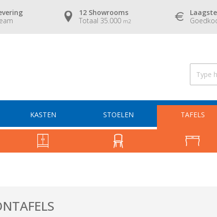
evering
12 Showrooms
Laagste
team
Totaal 35.000
Goedkoo
m2
KASTEN
STOELEN
TAFELS
ONTAFELS