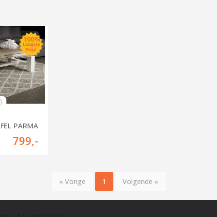
FEL PARMA
799
,-
« Vorige
1
Volgende »
n salontafels