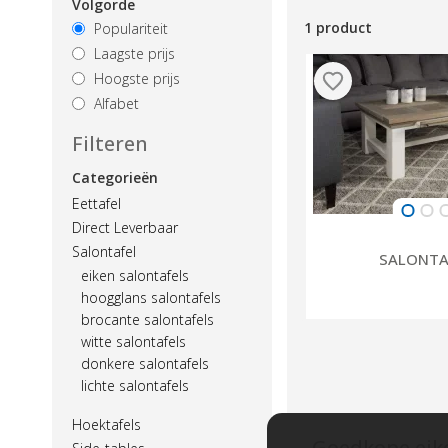
Volgorde
1 product
Populariteit
Laagste prijs
Hoogste prijs
Alfabet
Filteren
Categorieën
Eettafel
Direct Leverbaar
Salontafel
SALONTA
eiken salontafels
hoogglans salontafels
brocante salontafels
witte salontafels
donkere salontafels
lichte salontafels
Hoektafels
Goedkope eike