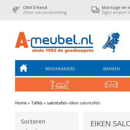
CBW Erkend
Montage en l
Zeker van uw bestelling
Eigen ervaren 
WOONKAMERS
BANKEN
Home
»
Tafels
»
salontafel
»
eiken salontafels
Sorteren
EIKEN SAL