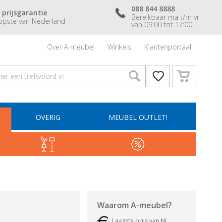
088 844 8888
 prijsgarantie
Bereikbaar ma t/m vr
pste van Nederland
van 09:00 tot 17:00
Over A-meubel
Winkels
Klantenportaal
OVERIG
MEUBEL OUTLET!
Waarom
A-meubel
?
Laagste prijs van NL