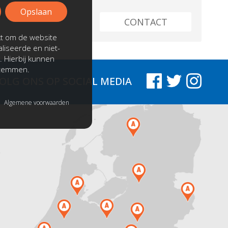
Opslaan
n verschillende
CONTACT
kt om de website
liseerde en niet-
. Hierbij kunnen
Klanten beoordeling
stemmen.
OLG ONS
OP SOCIAL MEDIA
9,2
Super mooie bank snelle
Algemene voorwaarden
service en ze hebben alles
netjes weer mee genomen
heel dik te vreden
.