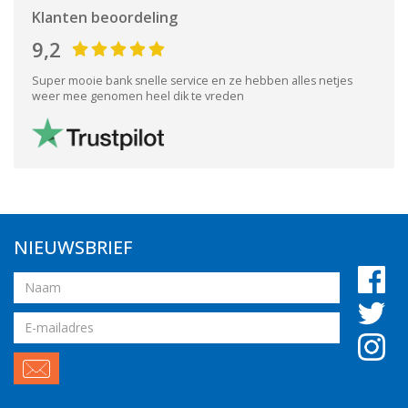
Klanten beoordeling
9,2
Super mooie bank snelle service en ze hebben alles netjes
weer mee genomen heel dik te vreden
NIEUWSBRIEF
Naam
Email
adres