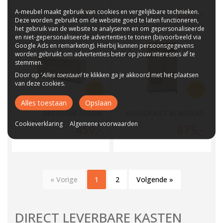
535
,-
259
,-
A-meubel maakt gebruik van cookies en vergelijkbare technieken.
Deze worden gebruikt om de website goed te laten functioneren,
het gebruik van de website te analyseren en om gepersonaliseerde
en niet-gepersonaliseerde advertenties te tonen (bijvoorbeeld via
Google Ads en remarketing). Hierbij kunnen persoonsgegevens
worden gebruikt om advertenties beter op jouw interesses af te
stemmen.
Door op ‘
Alles toestaan
’ te klikken ga je akkoord met het plaatsen
van deze cookies.
Alles toestaan
Opslaan
DRESSOIR BREDA
WANDKAST ALKMAAR
Cookieverklaring
Algemene voorwaarden
459
,-
675
,-
« Vorige
1
2
Volgende »
DIRECT LEVERBARE KASTEN