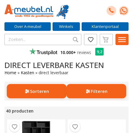
Over A-meubel
Winkels
Klantenportaal
9,2
10.000+
reviews
DIRECT LEVERBARE KASTEN
Home
»
Kasten
»
direct leverbaar
Sorteren
Filteren
40 producten