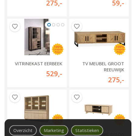
275
,-
59
,-
VITRINEKAST EERBEEK
TV MEUBEL GROOT
REEUWIJK
529
,-
275
,-
Overzicht
Marketing
Statistieken
VITRINEKAST BREDA
TV-MEUBEL BREDA