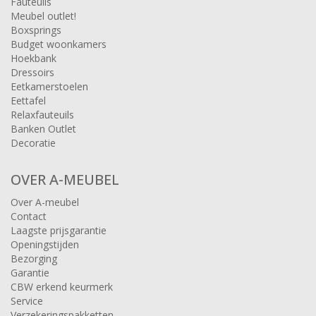
Fauteuils
Meubel outlet!
Boxsprings
Budget woonkamers
Hoekbank
Dressoirs
Eetkamerstoelen
Eettafel
Relaxfauteuils
Banken Outlet
Decoratie
OVER A-MEUBEL
Over A-meubel
Contact
Laagste prijsgarantie
Openingstijden
Bezorging
Garantie
CBW erkend keurmerk
Service
Verzekeringspakketten