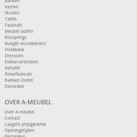
Banken
Kasten
Stoelen
Tafels
Fauteuils
Meubel outlet!
Boxsprings
Budget woonkamers
Hoekbank
Dressoirs
Eetkamerstoelen
Eettafel
Relaxfauteuils
Banken Outlet
Decoratie
OVER A-MEUBEL
Over A-meubel
Contact
Laagste prijsgarantie
Openingstijden
Bezorging