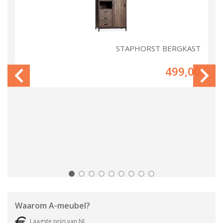
IN
STAPHORST BERGKAST
00
499,00
Waarom
A-meubel
?
Laagste prijs van NL