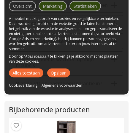
Waar kan ik jullie woonwinkels bezoeken
Overzicht
Marketing
Statistieken
A-meubel maakt gebruik van cookies en vergelijkbare technieken.
Welke garanties biedt A-meubel?
Deze worden gebruikt om de website goed te laten functioneren,
het gebruik van de website te analyseren en om gepersonaliseerde
en niet-gepersonaliseerde advertenties te tonen (bijvoorbeeld via
Google Ads en remarketing). Hierbij kunnen persoonsgegevens
Hoe kan ik klantenservice bereiken?
worden gebruikt om advertenties beter op jouw interesses af te
stemmen.
Door op ‘
Alles toestaan
’ te klikken ga je akkoord met het plaatsen
Hoe lang moet ik wachten op mijn
van deze cookies.
meubels?
Alles toestaan
Opslaan
Wat houdt de laagste prijsgarantie in?
Cookieverklaring
Algemene voorwaarden
Bijbehorende producten