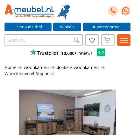
Over A-meubel
Winkels
Klantenportaal
9,2
10.000+
reviews
Home
woonkamers
donkere woonkamers
Woonkamerset Staphorst