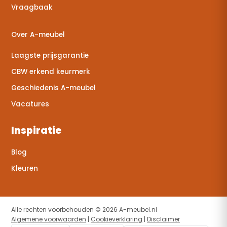
Vraagbaak
Over A-meubel
Laagste prijsgarantie
CBW erkend keurmerk
Geschiedenis A-meubel
Vacatures
Inspiratie
Blog
Kleuren
Alle rechten voorbehouden © 2026 A-meubel.nl
Algemene voorwaarden
|
Cookieverklaring
|
Disclaimer