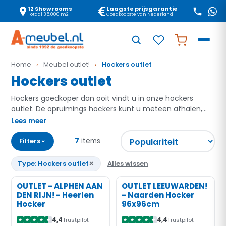
12 Showrooms
Laagste prijsgarantie
Totaal 35.000 m2
Goedkoopste van Nederland
Home
›
Meubel outlet!
›
Hockers outlet
Hockers outlet
Hockers goedkoper dan ooit vindt u in onze hockers
outlet. De opruimings hockers kunt u meteen afhalen,
dus heeft u ze binnen een week in huis.
Lees meer
⌄
Filters
7
items
×
Type: Hockers outlet
Alles wissen
‹
›
‹
›
OUTLET - ALPHEN AAN
OUTLET LEEUWARDEN!
-20%
-70%
DEN RIJN! - Heerlen
- Naarden Hocker
KORTING
KORTING
Hocker
96x96cm
4,4
4,4
Trustpilot
Trustpilot
★
★
★
★
★
★
★
★
★
★