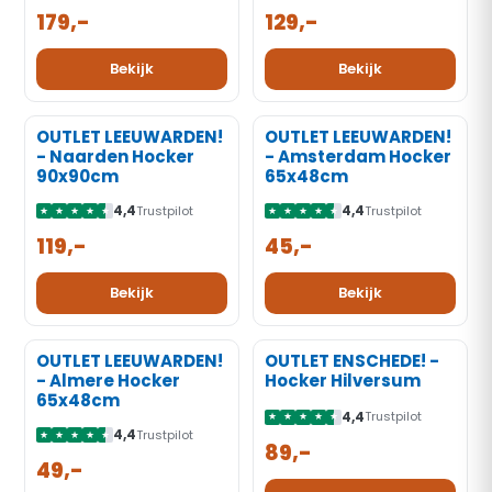
179,-
129,-
Bekijk
Bekijk
‹
›
‹
›
OUTLET LEEUWARDEN!
OUTLET LEEUWARDEN!
-70%
-70%
- Naarden Hocker
- Amsterdam Hocker
KORTING
KORTING
90x90cm
65x48cm
4,4
4,4
Trustpilot
Trustpilot
★
★
★
★
★
★
★
★
★
★
119,-
45,-
Bekijk
Bekijk
‹
›
‹
›
OUTLET LEEUWARDEN!
OUTLET ENSCHEDE! -
-70%
-60%
- Almere Hocker
Hocker Hilversum
KORTING
KORTING
65x48cm
4,4
Trustpilot
★
★
★
★
★
4,4
Trustpilot
★
★
★
★
★
89,-
49,-