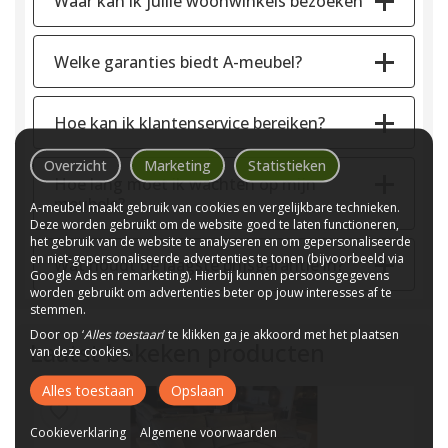
Waar kan ik jullie woonwinkels bezoeken
Welke garanties biedt A-meubel?
Hoe kan ik klantenservice bereiken?
Overzicht
Marketing
Statistieken
Hoe lang moet ik wachten op mijn
meubels?
A-meubel maakt gebruik van cookies en vergelijkbare technieken.
Deze worden gebruikt om de website goed te laten functioneren,
het gebruik van de website te analyseren en om gepersonaliseerde
en niet-gepersonaliseerde advertenties te tonen (bijvoorbeeld via
Wat houdt de laagste prijsgarantie in?
Google Ads en remarketing). Hierbij kunnen persoonsgegevens
worden gebruikt om advertenties beter op jouw interesses af te
stemmen.
Door op ‘
Alles toestaan
’ te klikken ga je akkoord met het plaatsen
Laatst bekeken producten
van deze cookies.
Alles toestaan
Opslaan
Cookieverklaring
Algemene voorwaarden