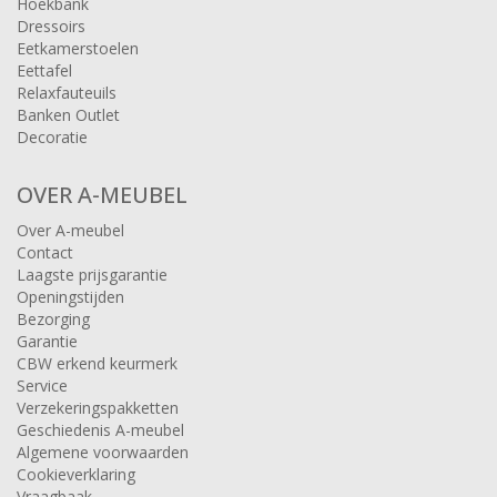
Hoekbank
Dressoirs
Eetkamerstoelen
Eettafel
Relaxfauteuils
Banken Outlet
Decoratie
OVER A-MEUBEL
Over A-meubel
Contact
Laagste prijsgarantie
Openingstijden
Bezorging
Garantie
CBW erkend keurmerk
Service
Verzekeringspakketten
Geschiedenis A-meubel
Algemene voorwaarden
Cookieverklaring
Vraagbaak