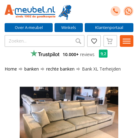
Over A-meubel
Winkels
Klantenportaal
9,2
10.000+
reviews
Home
banken
rechte banken
Bank XL Terheijden