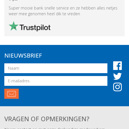
Super mooie bank snelle service en ze hebben alles netjes
weer mee genomen heel dik te vreden
NIEUWSBRIEF
Naam
Email
adres
VRAGEN OF OPMERKINGEN?