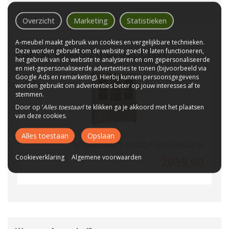
Overzicht
Marketing
Statistieken
A-meubel maakt gebruik van cookies en vergelijkbare technieken.
Laatst bekeken producten
Deze worden gebruikt om de website goed te laten functioneren,
het gebruik van de website te analyseren en om gepersonaliseerde
en niet-gepersonaliseerde advertenties te tonen (bijvoorbeeld via
Google Ads en remarketing). Hierbij kunnen persoonsgegevens
worden gebruikt om advertenties beter op jouw interesses af te
stemmen.
Door op ‘
Alles toestaan
’ te klikken ga je akkoord met het plaatsen
van deze cookies.
Alles toestaan
Opslaan
VITRINEKAST GROOT NIEUWEGEIN
Cookieverklaring
Algemene voorwaarden
2059,00