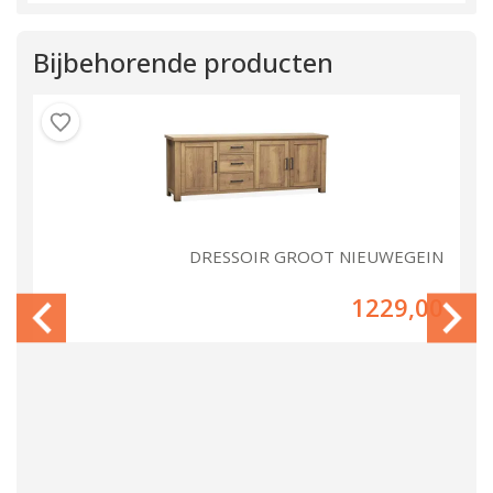
Bijbehorende producten
IN
DRESSOIR GROOT NIEUWEGEIN
00
1229,00