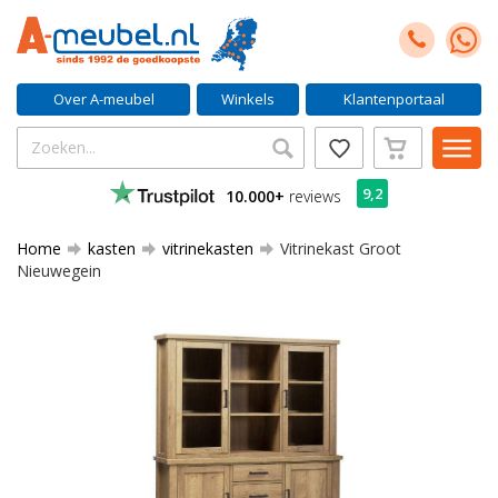
Over A-meubel
Winkels
Klantenportaal
9,2
10.000+
reviews
Home
kasten
vitrinekasten
Vitrinekast Groot
Nieuwegein