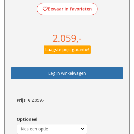
Bewaar in favorieten
2.059,-
Laagste prijs garantie!
Leg in winkelwagen
Prijs:
€
2.059,-
Optioneel