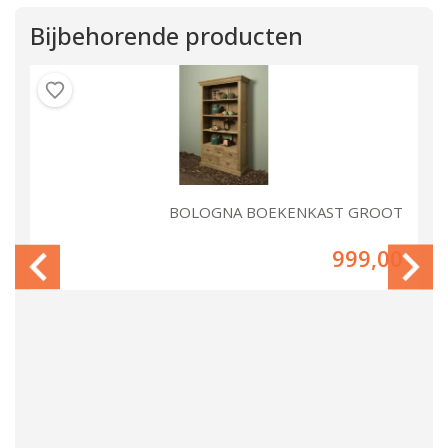
Bijbehorende producten
NA
BOLOGNA BOEKENKAST GROOT
00
999,00