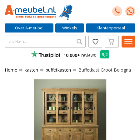
Over A-meubel
Winkels
Klantenportaal
9,2
10.000+
reviews
Home
kasten
buffetkasten
Buffetkast Groot Bologna