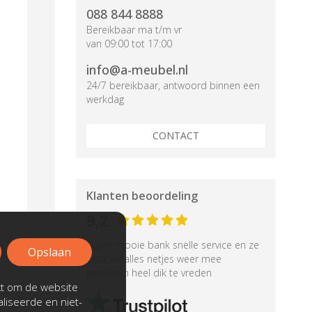
088 844 8888
Bereikbaar ma t/m vr
van 09:00 tot 17:00
info@a-meubel.nl
24/7 bereikbaar, antwoord binnen een
werkdag
CONTACT
Klanten beoordeling
9,2
Super mooie bank snelle service en ze
Opslaan
hebben alles netjes weer mee
genomen heel dik te vreden
kt om de website
liseerde en niet-