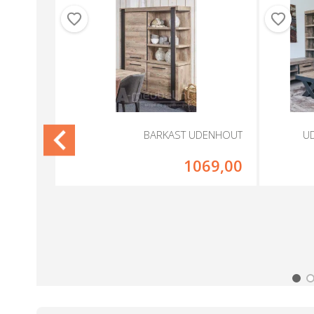
ENHOUT
BARKAST UDENHOUT
U
29,00
1069,00