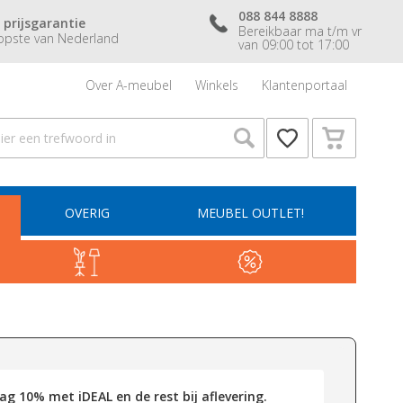
088 844 8888
 prijsgarantie
Bereikbaar ma t/m vr
pste van Nederland
van 09:00 tot 17:00
Over A-meubel
Winkels
Klantenportaal
OVERIG
MEUBEL OUTLET!
g 10% met iDEAL en de rest bij aflevering.