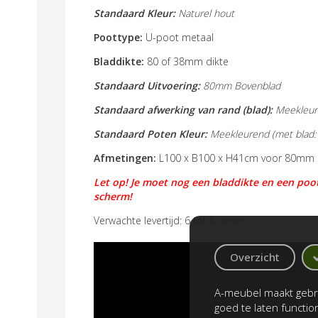
Standaard Kleur:
Naturel hout
Poottype:
U-poot metaal
Bladdikte:
80 of 38mm dikte
Standaard Uitvoering:
80mm Bovenblad
Standaard afwerking van rand (blad):
Meekleur
Standaard Poten Kleur:
Meekleurend (met blad: a
Afmetingen:
L100 x B100 x H41cm
voor 80mm 
Let op! Je moet nog een bladdikte en een poo
scherm!
Verwachte levertijd: 6 tot 8 weken.
Overzicht
A-meubel maakt gebru
goed te laten functi