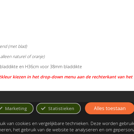
end
(met blad)
lleen naturel of oranje)
bladdikte en
H36cm voor 38mm
bladdikte
tkleur kiezen in het drop-down menu aan de rechterkant van het
Alles toestaan
Marketing
Statistieken
ik van cookies en vergelijkbare technieken. Deze worden gebrui
oneren, het gebruik van de website te analyseren en om gepersona