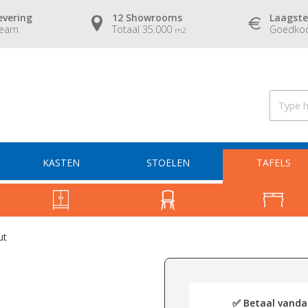
evering
12 Showrooms
Laagste
team
Totaal 35.000
Goedkoo
m2
KASTEN
STOELEN
TAFELS
ut
✅ Betaal vandaa