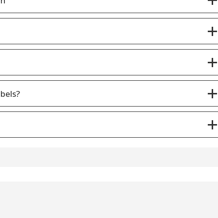
en
bels?