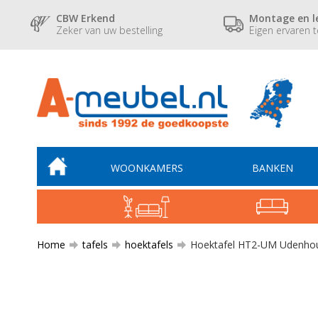
CBW Erkend
Montage en l
Zeker van uw bestelling
Eigen ervaren 
WOONKAMERS
BANKEN
Home
tafels
hoektafels
Hoektafel HT2-UM Udenho