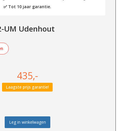
✅ Tot 10 jaar garantie.
2-UM Udenhout
en
435,-
Laagste prijs garantie!
Leg in winkelwagen