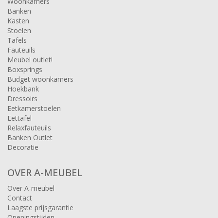
Woonkamers
Banken
Kasten
Stoelen
Tafels
Fauteuils
Meubel outlet!
Boxsprings
Budget woonkamers
Hoekbank
Dressoirs
Eetkamerstoelen
Eettafel
Relaxfauteuils
Banken Outlet
Decoratie
OVER A-MEUBEL
Over A-meubel
Contact
Laagste prijsgarantie
Openingstijden