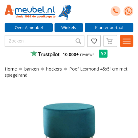
Over A-meubel
Winkels
Klantenportaal
9,2
10.000+
reviews
Home
banken
hockers
Poef Lexmond 45x51cm met
spiegelrand