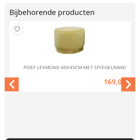
Bijbehorende producten
ND
POEF LEXMOND 60X45CM MET SPIEGELRAND
00
169,00