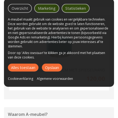
Overzicht
Marketing
Statistieken
A-meubel maakt gebruik van cookies en vergelijkbare technieken.
Laatst bekeken producten
Deze worden gebruikt om de website goed te laten functioneren,
het gebruik van de website te analyseren en om gepersonaliseerde
en niet-gepersonaliseerde advertenties te tonen (bijvoorbeeld via
Google Ads en remarketing). Hierbij kunnen persoonsgegevens
worden gebruikt om advertenties beter op jouw interesses af te
stemmen.
Door op ‘
Alles toestaan
’ te klikken ga je akkoord met het plaatsen
van deze cookies.
Alles toestaan
Opslaan
POEF LEXMOND 45X51CM MET SPIEGELRAND
120,00
Cookieverklaring
Algemene voorwaarden
Waarom
A-meubel
?