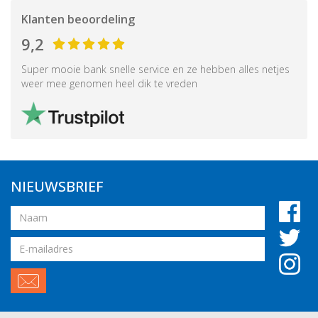
Klanten beoordeling
9,2
Super mooie bank snelle service en ze hebben alles netjes
weer mee genomen heel dik te vreden
NIEUWSBRIEF
Naam
Email
adres