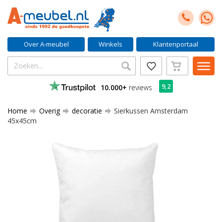
Over A-meubel
Winkels
Klantenportaal
9,2
10.000+
reviews
Home
Overig
decoratie
Sierkussen Amsterdam
45x45cm