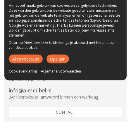
Tot 10 jaar garantie
A-meubel maakt gebruik van cookies en vergelijkbare technieken.
Deze worden gebruikt om de website goed te laten functioneren,
CBW-Erkend
het gebruik van de website te analyseren en om gepersonaliseerde
en niet-gepersonaliseerde advertenties te tonen (bijvoorbeeld via
Google Ads en remarketing). Hierbij kunnen persoonsgegevens
worden gebruikt om advertenties beter op jouw interesses af te
stemmen.
Hulp of advies?
Door op ‘
Alles toestaan
’ te klikken ga je akkoord met het plaatsen
Vraag het aan onze
van deze cookies.
specialisten.
Alles toestaan
Opslaan
088 844 8888
Cookieverklaring
Algemene voorwaarden
Bereikbaar ma t/m vr
van 09:00 tot 17:00
info@a-meubel.nl
24/7 bereikbaar, antwoord binnen een werkdag
CONTACT