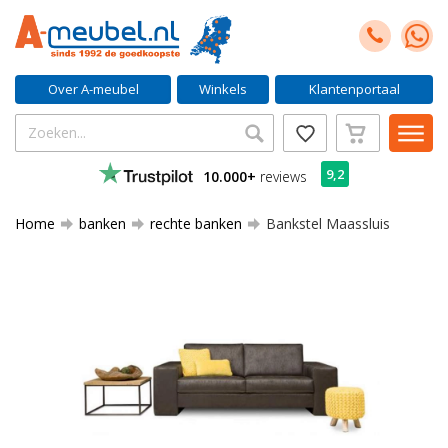
Over A-meubel
Winkels
Klantenportaal
9,2
10.000+
reviews
Home
banken
rechte banken
Bankstel Maassluis