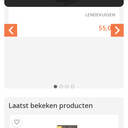
OL
LENDEKUSSEN
00
55,00
Laatst bekeken producten