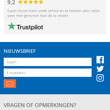
9,2
Super mooie bank snelle service en ze hebben alles netjes
weer mee genomen heel dik te vreden
NIEUWSBRIEF
Naam
Email
adres
VRAGEN OF OPMERKINGEN?