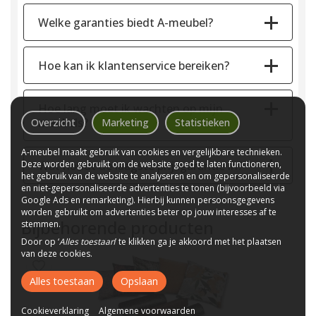
Welke garanties biedt A-meubel?
Hoe kan ik klantenservice bereiken?
Hoe lang moet ik wachten op mijn
meubels?
Overzicht
Marketing
Statistieken
A-meubel maakt gebruik van cookies en vergelijkbare technieken.
Deze worden gebruikt om de website goed te laten functioneren,
Wat houdt de laagste prijsgarantie in?
het gebruik van de website te analyseren en om gepersonaliseerde
en niet-gepersonaliseerde advertenties te tonen (bijvoorbeeld via
Google Ads en remarketing). Hierbij kunnen persoonsgegevens
worden gebruikt om advertenties beter op jouw interesses af te
Bijbehorende producten
stemmen.
Door op ‘
Alles toestaan
’ te klikken ga je akkoord met het plaatsen
van deze cookies.
Alles toestaan
Opslaan
Cookieverklaring
Algemene voorwaarden