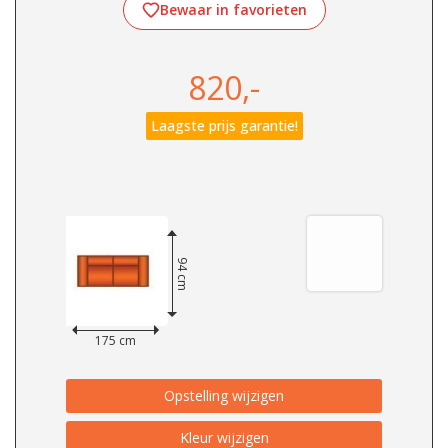
Bewaar in favorieten
820,-
Laagste prijs garantie!
94 cm
175 cm
Opstelling wijzigen
Kleur wijzigen