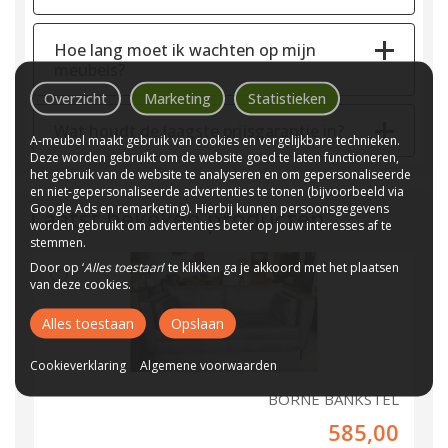
Hoe lang moet ik wachten op mijn
meubels?
Overzicht
Marketing
Statistieken
Wat houdt de laagste prijsgarantie in?
A-meubel maakt gebruik van cookies en vergelijkbare technieken.
Deze worden gebruikt om de website goed te laten functioneren,
het gebruik van de website te analyseren en om gepersonaliseerde
en niet-gepersonaliseerde advertenties te tonen (bijvoorbeeld via
Google Ads en remarketing). Hierbij kunnen persoonsgegevens
Laatst bekeken producten
worden gebruikt om advertenties beter op jouw interesses af te
stemmen.
Door op ‘
Alles toestaan
’ te klikken ga je akkoord met het plaatsen
van deze cookies.
Alles toestaan
Opslaan
Cookieverklaring
Algemene voorwaarden
BORNE BANKSTEL
585,00