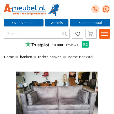
Over A-meubel
Winkels
Klantenportaal
9,2
10.000+
reviews
Home
banken
rechte banken
Borne Bankstel