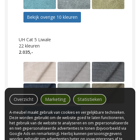
Bekijk overige 10 kleuren
UH Cat 5 Liwale
22
kleuren
2.035,-
Overzicht
Marketing
Statistieken
Bekijk overige 16 kleuren
A-meubel maakt gebruik van cookies en vergelijkbare technieken.
Deze worden gebruikt om de website goed te laten functioneren,
het gebruik van de website te analyseren en om gepersonaliseerde
en niet-gepersonaliseerde advertenties te tonen (bijvoorbeeld via
Google Ads en remarketing). Hierbij kunnen persoonsgegevens
UH Cat 5 Urban
worden gebruikt om advertenties beter op jouw interesses af te