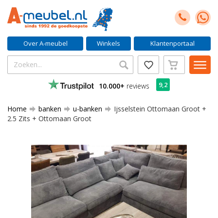
Over A-meubel
Winkels
Klantenportaal
9,2
10.000+
reviews
Home
banken
u-banken
Ijsselstein Ottomaan Groot +
2.5 Zits + Ottomaan Groot