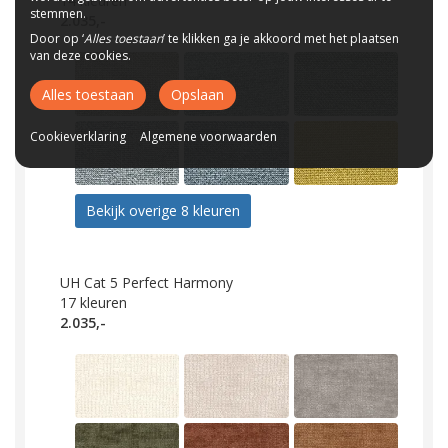
14
kleuren
stemmen.
2.035,-
Door op ‘
Alles toestaan
’ te klikken ga je akkoord met het plaatsen
van deze cookies.
Alles toestaan
Opslaan
Cookieverklaring
Algemene voorwaarden
Bekijk overige 8 kleuren
UH Cat 5 Perfect Harmony
17
kleuren
2.035,-