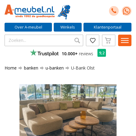
Over A-meubel
Winkels
Klantenportaal
9,2
10.000+
reviews
Home
banken
u-banken
U-Bank Olst