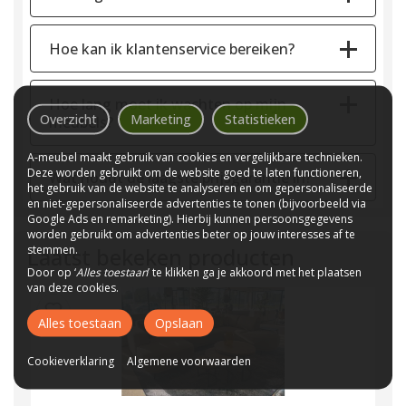
Hoe kan ik klantenservice bereiken?
Hoe lang moet ik wachten op mijn
Overzicht
Marketing
Statistieken
meubels?
A-meubel maakt gebruik van cookies en vergelijkbare technieken.
Deze worden gebruikt om de website goed te laten functioneren,
Wat houdt de laagste prijsgarantie in?
het gebruik van de website te analyseren en om gepersonaliseerde
en niet-gepersonaliseerde advertenties te tonen (bijvoorbeeld via
Google Ads en remarketing). Hierbij kunnen persoonsgegevens
worden gebruikt om advertenties beter op jouw interesses af te
stemmen.
Laatst bekeken producten
Door op ‘
Alles toestaan
’ te klikken ga je akkoord met het plaatsen
van deze cookies.
Alles toestaan
Opslaan
Cookieverklaring
Algemene voorwaarden