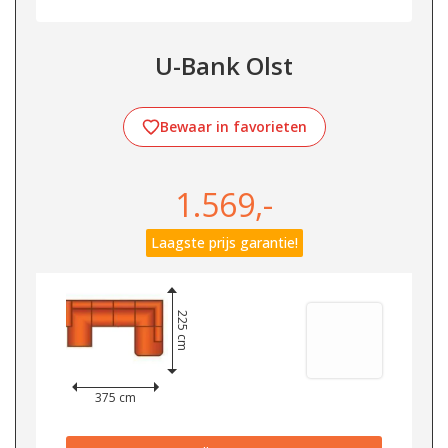
U-Bank Olst
Bewaar in favorieten
1.569,-
Laagste prijs garantie!
225 cm
375 cm