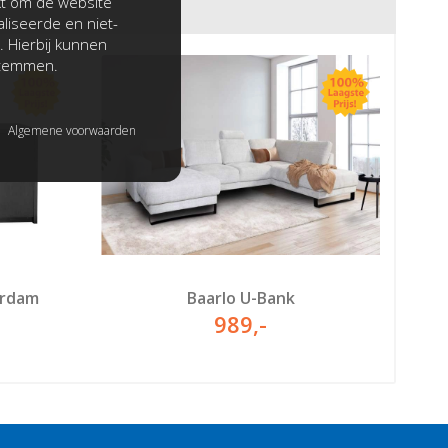
kt om de website
liseerde en niet-
. Hierbij kunnen
stemmen.
Algemene voorwaarden
rdam
Baarlo U-Bank
989
,-