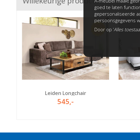
Willekeurige producten
A-meubel maakt gebru
goed te laten functi
gepersonaliseerde ad
persoonsgegevens wo
Door op ‘
Alles toesta
Leiden Longchair
545
,-