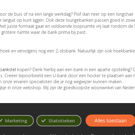
voor de buis of na een lange werkdag? Plof dan neer op een longchair
e languit op kunt liggen. Ook deze loungebanken passen goed in zowel 
or het juiste formaat gaat en voldoende loopruimte vrij laat rondom d
 grotere ruimte waar de bank prima bij past.
hoek en vervolgens nog een 2-zitsbank. Natuurlijk zijn ook hoekbanken
bankstel
kopen? Denk hierbij aan een bank in een aparte opstelling? Da
s. Creëer bijvoorbeeld een U-bank door een hocker te plaatsen aan het
onze ervaren specialisten die je nog wegwijzer kunnen maken.
jkje in onze webshop. Wij zijn de goedkoopste woonwinkel van Neder
Alles toestaan
Marketing
Statistieken