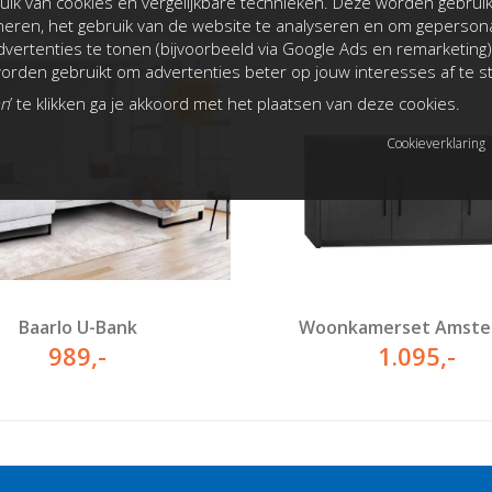
ik van cookies en vergelijkbare technieken. Deze worden gebrui
oneren, het gebruik van de website te analyseren en om gepersona
vertenties te tonen (bijvoorbeeld via Google Ads en remarketing)
rden gebruikt om advertenties beter op jouw interesses af te 
an
’ te klikken ga je akkoord met het plaatsen van deze cookies.
Cookieverklaring
Baarlo U-Bank
Woonkamerset Amste
989
,-
1.095
,-