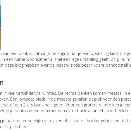
en van een bank is natuurlijk belangrijk dat je een opstelling kiest die 
 in een ruime woonkamer al snel een lege uitstraling geeft. Zit jij nu m
 in deze blog hebben over de verschillende beschikbare bankopstellin
en
 in veel verschillende ruimtes. De rechte banken komen meestal in 
relaxen. Een loveseat biedt in de meeste gevallen zit plek voor één per
eseat of een 2 zits bank heel goed. Voor een grotere ruimte kan je ee
 Wil je je bank combineren met een extra bank waar je bijvoorbeeld 
 je bank en er heerlijk op relaxen of je kan de hocker gebruiken als ta
l zit plek biedt.