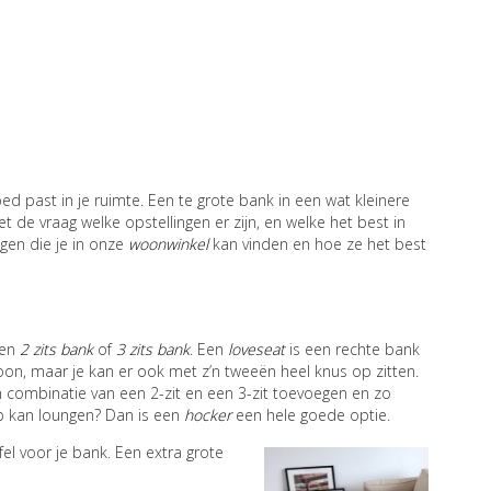
goed past in je ruimte. Een te grote bank in een wat kleinere
et de vraag welke opstellingen er zijn, en welke het best in
gen die je in onze
woonwinkel
kan vinden en hoe ze het best
een
2 zits bank
of
3 zits bank
. Een
loveseat
is een rechte bank
soon, maar je kan er ook met z’n tweeën heel knus op zitten.
n combinatie van een 2-zit en een 3-zit toevoegen en zo
op kan loungen? Dan is een
hocker
een hele goede optie.
fel voor je bank. Een extra grote