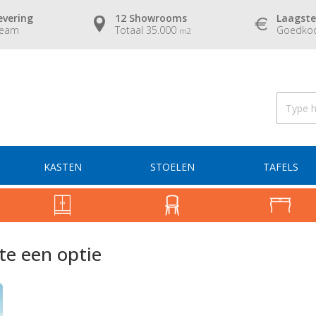
evering
12 Showrooms
Laagste
team
Totaal 35.000
Goedkoo
m2
KASTEN
STOELEN
TAFELS
te een optie