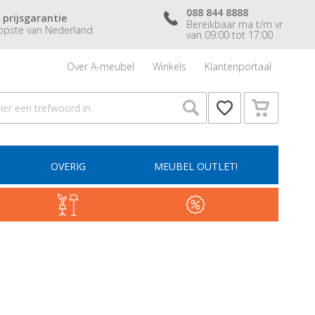
088 844 8888
 prijsgarantie
Bereikbaar ma t/m vr
pste van Nederland
van 09:00 tot 17:00
Over A-meubel
Winkels
Klantenportaal
OVERIG
MEUBEL OUTLET!