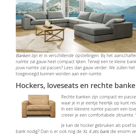
Banken
zijn er in verschillende opstellingen. Bij het aanschaff
ruimte zal gauw heel compact lijken. Terwijl een te kleine bank
jouw ruimte zal passen? Lees dan gauw verder. We zullen het
toegevoegd kunnen worden aan een ruimte.
Hockers, loveseats en rechte bank
Rechte banken zijn compact en passen
waar je in je eentje heerlijk op kunt 
In een kleinere ruimte passen een lov
creëer je een comfortabele zitruimte.
Je kan de hocker gebruiken als poef bij
bank nodig? Dan is er ook nog de
XL 4 zits bank
die enorm vee