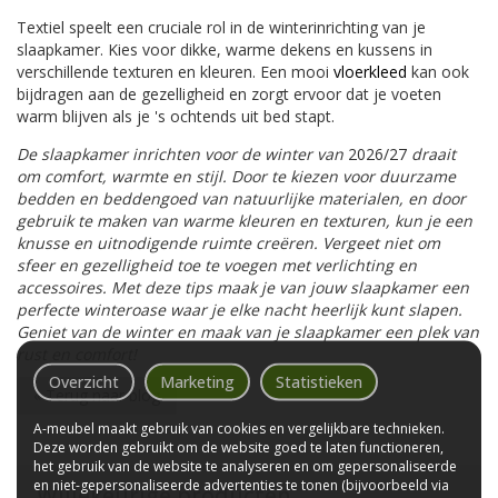
Textiel speelt een cruciale rol in de winterinrichting van je
slaapkamer. Kies voor dikke, warme dekens en kussens in
verschillende texturen en kleuren. Een mooi
vloerkleed
kan ook
bijdragen aan de gezelligheid en zorgt ervoor dat je voeten
warm blijven als je 's ochtends uit bed stapt.
De slaapkamer inrichten voor de winter van
2026/27
draait
om comfort, warmte en stijl. Door te kiezen voor duurzame
bedden en beddengoed van natuurlijke materialen, en door
gebruik te maken van warme kleuren en texturen, kun je een
knusse en uitnodigende ruimte creëren. Vergeet niet om
sfeer en gezelligheid toe te voegen met verlichting en
accessoires. Met deze tips maak je van jouw slaapkamer een
perfecte winteroase waar je elke nacht heerlijk kunt slapen.
Geniet van de winter en maak van je slaapkamer een plek van
rust en comfort!
Overzicht
Marketing
Statistieken
« Terug naar blog
A-meubel maakt gebruik van cookies en vergelijkbare technieken.
Deze worden gebruikt om de website goed te laten functioneren,
het gebruik van de website te analyseren en om gepersonaliseerde
en niet-gepersonaliseerde advertenties te tonen (bijvoorbeeld via
Willekeurige producten