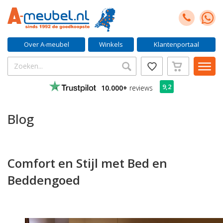
Over A-meubel
Winkels
Klantenportaal
9,2
10.000+
reviews
Blog
Comfort en Stijl met Bed en
Beddengoed