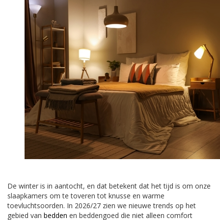
De winter is in aantocht, en dat betekent dat het tijd is om onze
slaapkamers om te toveren tot knusse en warme
toevluchtsoorden. In 2026/27 zien we nieuwe trends op het
gebied van
bedden
en beddengoed die niet alleen comfort