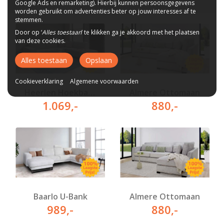
Google Ads en remarketing). Hierbij kunnen persoonsgegevens
worden gebruikt om advertenties beter op jouw interesses af te
stemmen.
Door op ‘
Alles toestaan
’ te klikken ga je akkoord met het plaatsen
van deze cookies.
Alles toestaan
Opslaan
Cookieverklaring
Algemene voorwaarden
Heerlen Hoekbank
Almere Ottomaan
1.069
,-
880
,-
Baarlo U-Bank
Almere Ottomaan
989
,-
880
,-