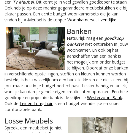
een
TV Meubel
. Dit komt je in veel gevallen goedkoper te staan.
Ook heb je op deze manier gegarandeerd meubelstukken die bij
elkaar passen. Een echte budget woonkamersets die je kan
vinden bij A-Meubel is de topper
Woonkamerset IJzendijke
.
Banken
Natuurlijk mag een
goedkoop
bankstel
niet ontbreken in jouw
woonkamer. En ook bij het
aanschaffen van een bank is
het mogelijk om onder budget
te blijven. Doordat onze banken
in verschillende opstellingen, stoffen en kleuren kunnen worden
besteld, is het makkelijk om een bank te kiezen die niet alleen bij
jou, maar ook in je budget perfect past. Lekker handig en uniek,
want je kan dan je gehele eigen creatie laten opmaken. Een hele
goedkope en populaire bank is de stijlvolle
Westervoort Bank
.
Ook de
Leiden Longchair
is een budget vriendelijke en super
comfortabele bank.
Losse Meubels
Spreekt een meubelset je niet