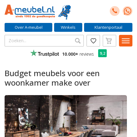
Over A-meubel
Winkels
Klantenportaal
9,2
10.000+
reviews
Budget meubels voor een
woonkamer make over