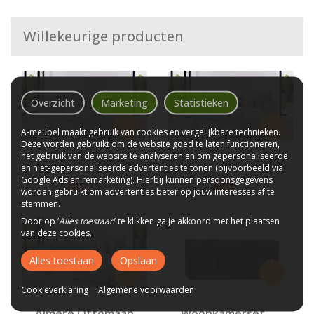
Willekeurige producten
Overzicht
Marketing
Statistieken
A-meubel maakt gebruik van cookies en vergelijkbare technieken.
Deze worden gebruikt om de website goed te laten functioneren,
het gebruik van de website te analyseren en om gepersonaliseerde
Almere Ottomaan
Almere Ottomaan
en niet-gepersonaliseerde advertenties te tonen (bijvoorbeeld via
Google Ads en remarketing). Hierbij kunnen persoonsgegevens
880
,-
880
,-
worden gebruikt om advertenties beter op jouw interesses af te
stemmen.
Door op ‘
Alles toestaan
’ te klikken ga je akkoord met het plaatsen
van deze cookies.
Alles toestaan
Opslaan
Cookieverklaring
Algemene voorwaarden
Almere Ottomaan
Woonkamerset Amsterdam