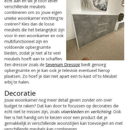
echt aan en wil je toch liever
verschillende meubels
combineren om zo jouw eigen
unieke woonkamer inrichting te
creëren? Kies dan de losse
meubels die het belangrijkst zijn
voor in een woonkamer en ook
multifunctioneel zijn en
voldoende opbergruimte
bieden, zodat je niet al te veel
meubels hoeft aan te schaffen.
Een dressoir zoals de
Sevenum Dressoir
biedt genoeg
opbergruimte en je kan ook je televisie eventueel hierop
plaatsen. Zo hoef je dan niet apart een tv-kast of tv-Meubel
erbij te halen.
Decoratie
Jouw woonkamer nog meer detail geven zonder om over
budget te raken? Dat kan door te focussen op decoraties die
echt niet te missen zijn, zoals
vloerkleden
en
verlichting
. Ook
hier is het handig om te kiezen voor een product dat je
gemakkelijk in verschillende woonstijlen kan toevoegen en met
verschillende meubels kan combineren.