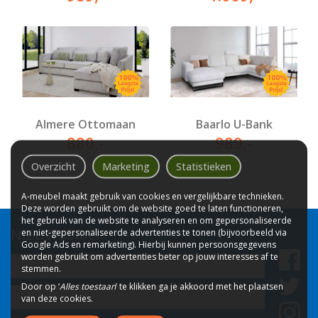
Almere Ottomaan
Baarlo U-Bank
880
,-
989
,-
Overzicht
Marketing
Statistieken
A-meubel maakt gebruik van cookies en vergelijkbare technieken.
Deze worden gebruikt om de website goed te laten functioneren,
het gebruik van de website te analyseren en om gepersonaliseerde
NIEUWSBRIEF
en niet-gepersonaliseerde advertenties te tonen (bijvoorbeeld via
Google Ads en remarketing). Hierbij kunnen persoonsgegevens
worden gebruikt om advertenties beter op jouw interesses af te
Naam
stemmen.
Door op ‘
Alles toestaan
’ te klikken ga je akkoord met het plaatsen
Email
van deze cookies.
adres