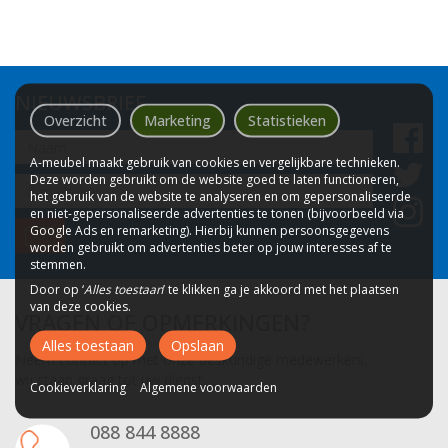
NIEUWSBRIEF
Overzicht
Marketing
Statistieken
Naam
A-meubel maakt gebruik van cookies en vergelijkbare technieken.
Deze worden gebruikt om de website goed te laten functioneren,
Email
het gebruik van de website te analyseren en om gepersonaliseerde
adres
en niet-gepersonaliseerde advertenties te tonen (bijvoorbeeld via
Google Ads en remarketing). Hierbij kunnen persoonsgegevens
worden gebruikt om advertenties beter op jouw interesses af te
stemmen.
Door op ‘
Alles toestaan
’ te klikken ga je akkoord met het plaatsen
van deze cookies.
VRAGEN OF OPMERKINGEN?
Alles toestaan
Opslaan
Neem contact op met onze deskundige medewerkers,
wij staan graag tot uw dienst.
Cookieverklaring
Algemene voorwaarden
088 844 8888