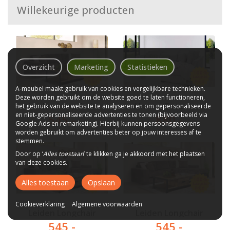
Willekeurige producten
Overzicht
Marketing
Statistieken
A-meubel maakt gebruik van cookies en vergelijkbare technieken.
Deze worden gebruikt om de website goed te laten functioneren,
Leiden Longchair
Almere Ottomaan
het gebruik van de website te analyseren en om gepersonaliseerde
en niet-gepersonaliseerde advertenties te tonen (bijvoorbeeld via
545
,-
880
,-
Google Ads en remarketing). Hierbij kunnen persoonsgegevens
worden gebruikt om advertenties beter op jouw interesses af te
stemmen.
Door op ‘
Alles toestaan
’ te klikken ga je akkoord met het plaatsen
van deze cookies.
Alles toestaan
Opslaan
Cookieverklaring
Algemene voorwaarden
Leiden Longchair
Leiden Longchair
545
,-
545
,-