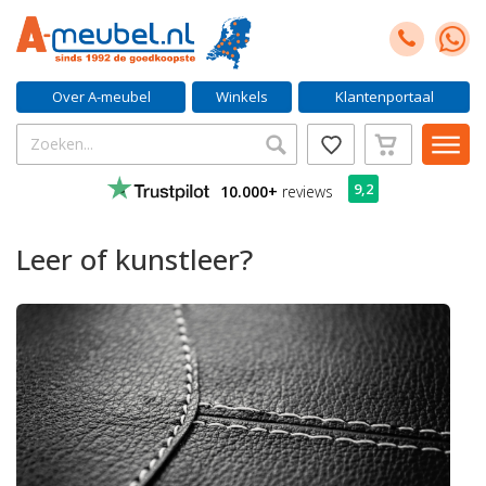
Over A-meubel
Winkels
Klantenportaal
9,2
10.000+
reviews
Leer of kunstleer?