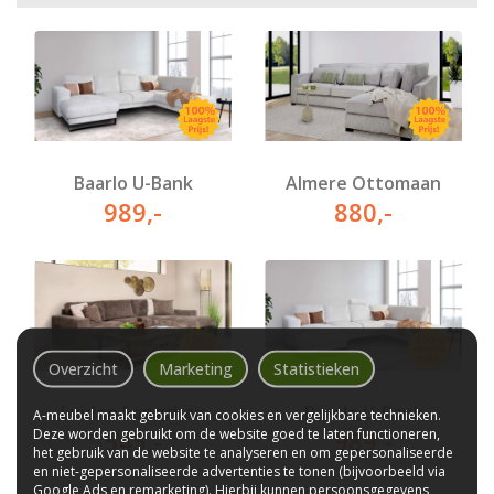
Baarlo U-Bank
Almere Ottomaan
989
,-
880
,-
Overzicht
Marketing
Statistieken
Leiden Longchair
Baarlo U-Bank
A-meubel maakt gebruik van cookies en vergelijkbare technieken.
Deze worden gebruikt om de website goed te laten functioneren,
545
,-
989
,-
het gebruik van de website te analyseren en om gepersonaliseerde
en niet-gepersonaliseerde advertenties te tonen (bijvoorbeeld via
Google Ads en remarketing). Hierbij kunnen persoonsgegevens