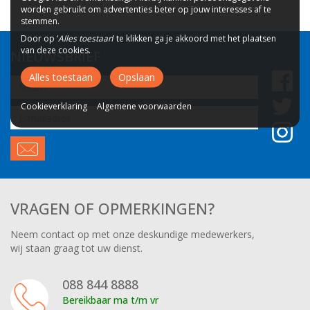
worden gebruikt om advertenties beter op jouw interesses af te
stemmen.
Door op ‘
Alles toestaan
’ te klikken ga je akkoord met het plaatsen
van deze cookies.
NIEUWSBRIEF
Alles toestaan
Opslaan
Naam
Cookieverklaring
Algemene voorwaarden
Email
adres
VRAGEN OF OPMERKINGEN?
Neem contact op met onze deskundige medewerkers,
wij staan graag tot uw dienst.
088 844 8888
Bereikbaar ma t/m vr