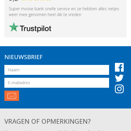
Super mooie bank snelle service en ze hebben alles netjes
weer mee genomen heel dik te vreden
NIEUWSBRIEF
Naam
Email
adres
VRAGEN OF OPMERKINGEN?