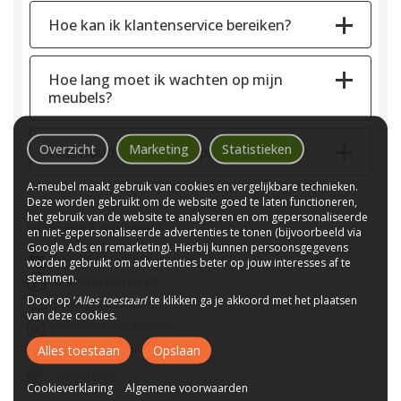
Hoe kan ik klantenservice bereiken?
Hoe lang moet ik wachten op mijn
meubels?
Overzicht
Marketing
Statistieken
Wat houdt de laagste prijsgarantie in?
A-meubel maakt gebruik van cookies en vergelijkbare technieken.
Deze worden gebruikt om de website goed te laten functioneren,
het gebruik van de website te analyseren en om gepersonaliseerde
Waarom
A-meubel
?
en niet-gepersonaliseerde advertenties te tonen (bijvoorbeeld via
Google Ads en remarketing). Hierbij kunnen persoonsgegevens
Laagste prijs van NL
worden gebruikt om advertenties beter op jouw interesses af te
stemmen.
Gratis parkeerplaats
Door op ‘
Alles toestaan
’ te klikken ga je akkoord met het plaatsen
Bezorgen bij u thuis
van deze cookies.
Wij bestaan sinds 1992!
Alles toestaan
Opslaan
Tot 10 jaar garantie
CBW-Erkend
Cookieverklaring
Algemene voorwaarden