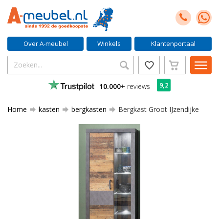
Over A-meubel
Winkels
Klantenportaal
9,2
10.000+
reviews
Home
kasten
bergkasten
Bergkast Groot IJzendijke