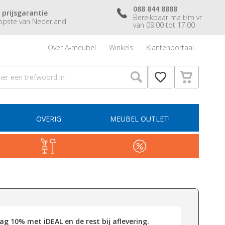
088 844 8888
 prijsgarantie
Bereikbaar ma t/m vr
pste van Nederland
van 09:00 tot 17:00
Over A-meubel
Winkels
Klantenportaal
OVERIG
MEUBEL OUTLET!
g 10% met iDEAL en de rest bij aflevering.