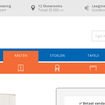
evering
12 Showrooms
Laagste
team
Totaal 35.000
Goedkoo
m2
KASTEN
STOELEN
TAFELS
✅ Betaal vandaa