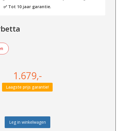
✅ Tot 10 jaar garantie.
betta
en
1.679,-
Laagste prijs garantie!
Leg in winkelwagen