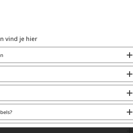
 vind je hier
en
bels?