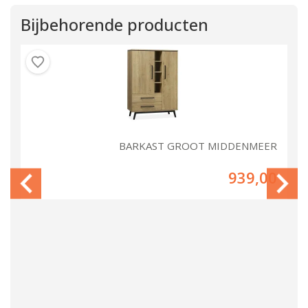
Bijbehorende producten
ER
BARKAST GROOT MIDDENMEER
00
939,00