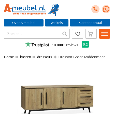
Over A-meubel
Winkels
Klantenportaal
9,2
10.000+
reviews
Home
kasten
dressoirs
Dressoir Groot Middenmeer