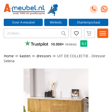
Over A-meubel
Winkels
Klantenportaal
9,2
10.000+
reviews
Home
kasten
dressoirs
UIT DE COLLECTIE - Dressoir
Selena