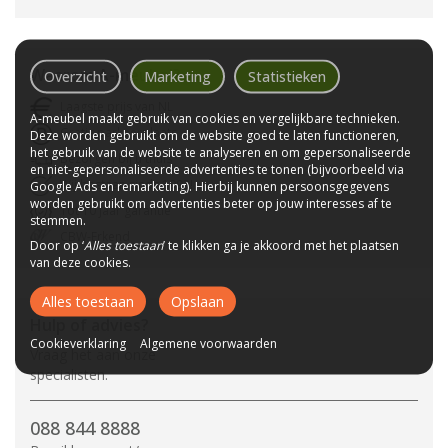
Waarom
A-meubel
?
Overzicht
Marketing
Statistieken
Laagste prijs van NL
A-meubel maakt gebruik van cookies en vergelijkbare technieken.
Gratis parkeerplaats
Deze worden gebruikt om de website goed te laten functioneren,
het gebruik van de website te analyseren en om gepersonaliseerde
Bezorgen bij u thuis
en niet-gepersonaliseerde advertenties te tonen (bijvoorbeeld via
Wij bestaan sinds 1992!
Google Ads en remarketing). Hierbij kunnen persoonsgegevens
worden gebruikt om advertenties beter op jouw interesses af te
Tot 10 jaar garantie
stemmen.
CBW-Erkend
Door op ‘
Alles toestaan
’ te klikken ga je akkoord met het plaatsen
van deze cookies.
Alles toestaan
Opslaan
Hulp of advies?
Cookieverklaring
Algemene voorwaarden
Vraag het aan onze
specialisten.
088 844 8888