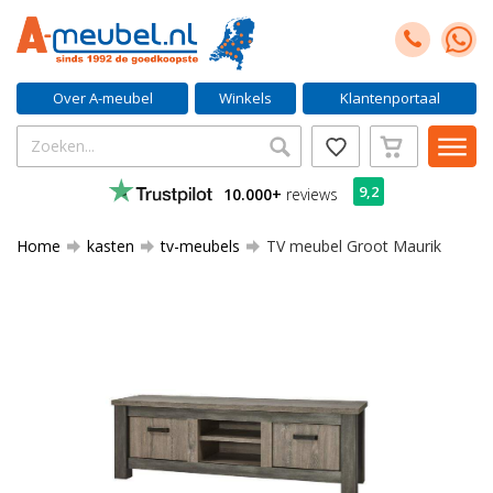
Over A-meubel
Winkels
Klantenportaal
9,2
10.000+
reviews
Home
kasten
tv-meubels
TV meubel Groot Maurik