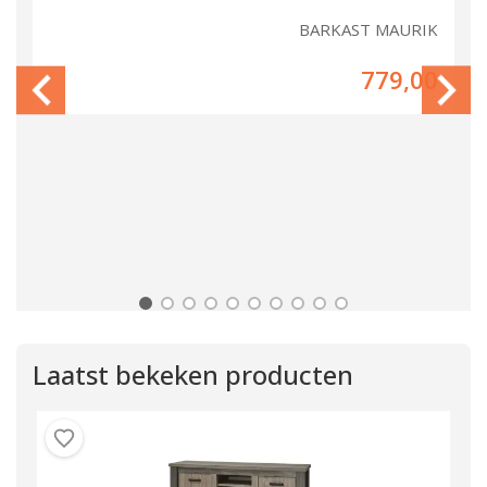
IK
BARKAST MAURIK
00
779,00
Laatst bekeken producten