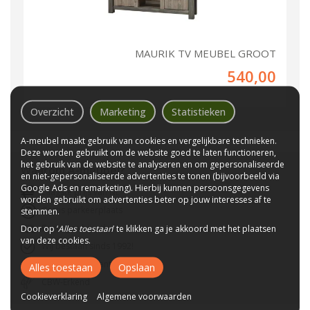
MAURIK TV MEUBEL GROOT
540,00
Overzicht
Marketing
Statistieken
A-meubel maakt gebruik van cookies en vergelijkbare technieken.
Deze worden gebruikt om de website goed te laten functioneren,
het gebruik van de website te analyseren en om gepersonaliseerde
Waarom
A-meubel
?
en niet-gepersonaliseerde advertenties te tonen (bijvoorbeeld via
Google Ads en remarketing). Hierbij kunnen persoonsgegevens
Laagste prijs van NL
worden gebruikt om advertenties beter op jouw interesses af te
Gratis parkeerplaats
stemmen.
Bezorgen bij u thuis
Door op ‘
Alles toestaan
’ te klikken ga je akkoord met het plaatsen
van deze cookies.
Wij bestaan sinds 1992!
Tot 10 jaar garantie
Alles toestaan
Opslaan
CBW-Erkend
Cookieverklaring
Algemene voorwaarden