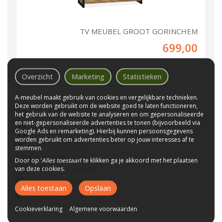
TV MEUBEL GROOT GORINCHEM
699,00
Overzicht
Marketing
Statistieken
A-meubel maakt gebruik van cookies en vergelijkbare technieken.
Deze worden gebruikt om de website goed te laten functioneren,
Waarom
A-meubel
?
het gebruik van de website te analyseren en om gepersonaliseerde
en niet-gepersonaliseerde advertenties te tonen (bijvoorbeeld via
Laagste prijs van NL
Google Ads en remarketing). Hierbij kunnen persoonsgegevens
worden gebruikt om advertenties beter op jouw interesses af te
Gratis parkeerplaats
stemmen.
Bezorgen bij u thuis
Door op ‘
Alles toestaan
’ te klikken ga je akkoord met het plaatsen
van deze cookies.
Wij bestaan sinds 1992!
Tot 10 jaar garantie
Alles toestaan
Opslaan
CBW-Erkend
Cookieverklaring
Algemene voorwaarden