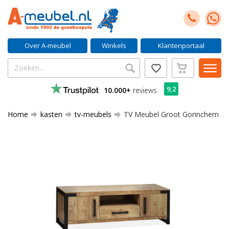
Over A-meubel
Winkels
Klantenportaal
9,2
10.000+
reviews
Home
kasten
tv-meubels
TV Meubel Groot Gorinchem