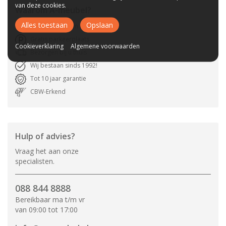
van deze cookies.
Waarom
A-meubel
?
Alles toestaan
Opslaan
Laagste prijs van NL
Gratis parkeerplaats
Cookieverklaring
Algemene voorwaarden
Bezorgen bij u thuis
Wij bestaan sinds 1992!
Tot 10 jaar garantie
CBW-Erkend
Hulp of advies?
Vraag het aan onze
specialisten.
088 844 8888
Bereikbaar ma t/m vr
van 09:00 tot 17:00