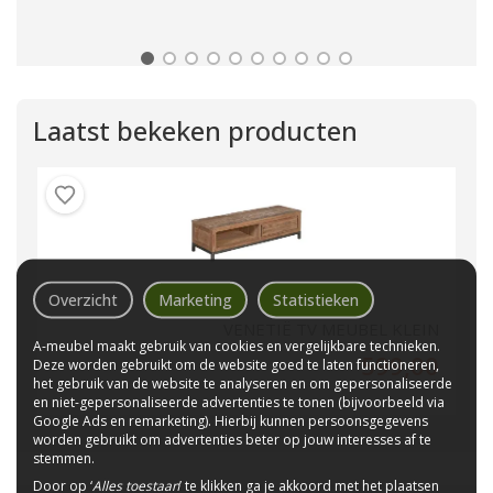
Laatst bekeken producten
Overzicht
Marketing
Statistieken
VENETIË TV MEUBEL KLEIN
A-meubel maakt gebruik van cookies en vergelijkbare technieken.
599,00
Deze worden gebruikt om de website goed te laten functioneren,
het gebruik van de website te analyseren en om gepersonaliseerde
en niet-gepersonaliseerde advertenties te tonen (bijvoorbeeld via
Google Ads en remarketing). Hierbij kunnen persoonsgegevens
worden gebruikt om advertenties beter op jouw interesses af te
stemmen.
Door op ‘
Alles toestaan
’ te klikken ga je akkoord met het plaatsen