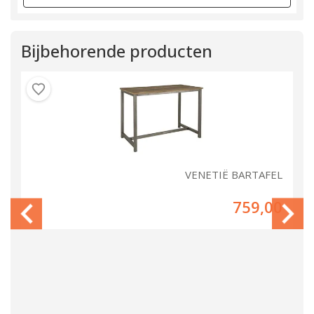
Bijbehorende producten
IE
VENETIË BARTAFEL
00
759,00