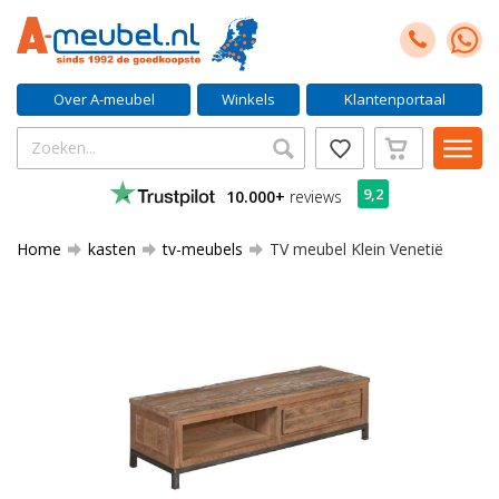
Over A-meubel
Winkels
Klantenportaal
9,2
10.000+
reviews
Home
kasten
tv-meubels
TV meubel Klein Venetië