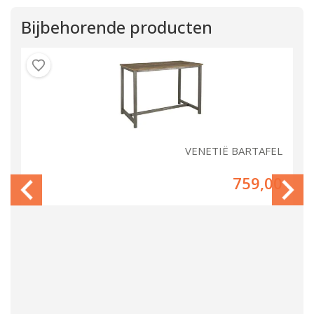
Bijbehorende producten
IE
VENETIË BARTAFEL
00
759,00