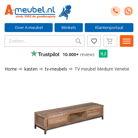
Over A-meubel
Winkels
Klantenportaal
9,2
10.000+
reviews
Home
kasten
tv-meubels
TV meubel Medium Venetië