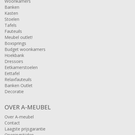
Woonkamers
Banken
Kasten
Stoelen
Tafels
Fauteuils
Meubel outlet!
Boxsprings
Budget woonkamers
Hoekbank
Dressoirs
Eetkamerstoelen
Eettafel
Relaxfauteuils
Banken Outlet
Decoratie
OVER A-MEUBEL
Over A-meubel
Contact
Laagste prijsgarantie
Openingstijden