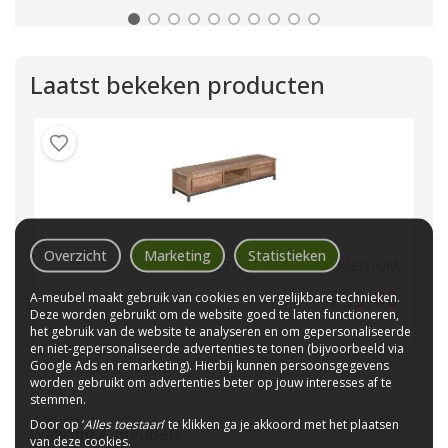
Laatst bekeken producten
Overzicht
Marketing
Statistieken
VENETIË TV MEUBEL MEDIUM
759,00
A-meubel maakt gebruik van cookies en vergelijkbare technieken.
Deze worden gebruikt om de website goed te laten functioneren,
het gebruik van de website te analyseren en om gepersonaliseerde
en niet-gepersonaliseerde advertenties te tonen (bijvoorbeeld via
Google Ads en remarketing). Hierbij kunnen persoonsgegevens
worden gebruikt om advertenties beter op jouw interesses af te
stemmen.
Door op ‘
Alles toestaan
’ te klikken ga je akkoord met het plaatsen
Waarom
A-meubel
?
van deze cookies.