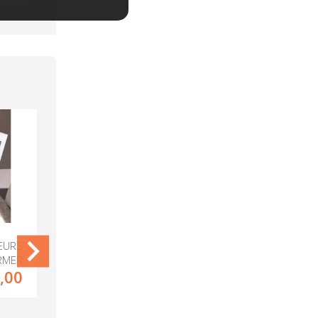
EURS
MARKNESSE SALONTAFEL 126X67CM
RMER
WIT/MARMER
,00
210,00