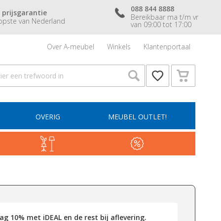
088 844 8888
 prijsgarantie
Bereikbaar ma t/m vr
pste van Nederland
van 09:00 tot 17:00
Over A-meubel
Winkels
Klantenportaal
OVERIG
MEUBEL OUTLET!
g 10% met iDEAL en de rest bij aflevering.