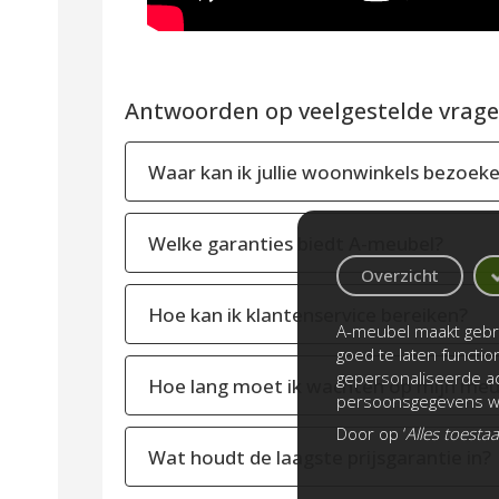
Antwoorden op veelgestelde vragen
Waar kan ik jullie woonwinkels bezoek
Welke garanties biedt A-meubel?
Overzicht
Hoe kan ik klantenservice bereiken?
A-meubel maakt gebru
goed te laten functi
gepersonaliseerde ad
Hoe lang moet ik wachten op mijn meu
persoonsgegevens wo
Door op ‘
Alles toesta
Wat houdt de laagste prijsgarantie in?