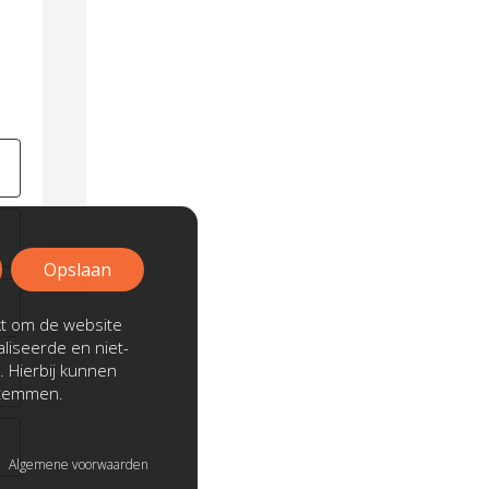
Opslaan
kt om de website
liseerde en niet-
. Hierbij kunnen
stemmen.
Algemene voorwaarden