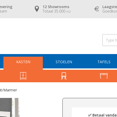
evering
12 Showrooms
Laagste
team
Totaal 35.000
Goedkoo
m2
KASTEN
STOELEN
TAFELS
Wit/Marmer
✅ Betaal vandaa