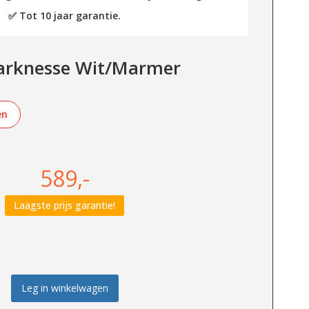
✅ Tot 10 jaar garantie.
Marknesse Wit/Marmer
en
589,-
Laagste prijs garantie!
Leg in winkelwagen