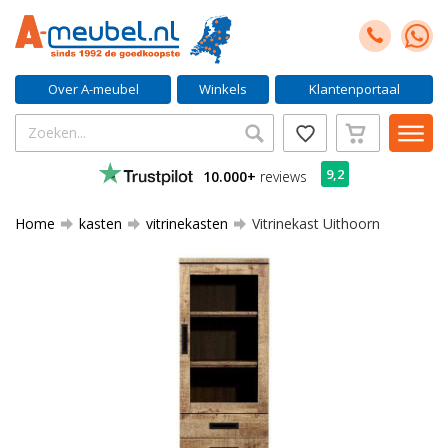
Over A-meubel
Winkels
Klantenportaal
9,2
10.000+
reviews
Home
kasten
vitrinekasten
Vitrinekast Uithoorn