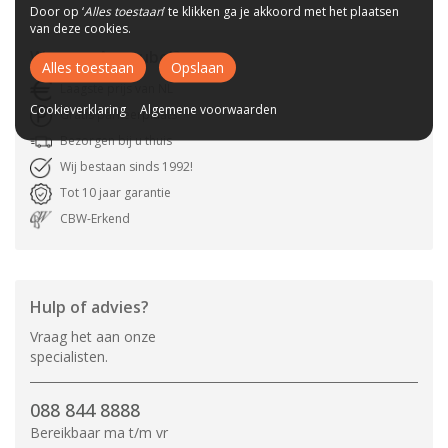
Door op ‘
Alles toestaan
’ te klikken ga je akkoord met het plaatsen
van deze cookies.
Waarom
A-meubel
?
Alles toestaan
Opslaan
Laagste prijs van NL
Cookieverklaring
Algemene voorwaarden
Gratis parkeerplaats
Bezorgen bij u thuis
Wij bestaan sinds 1992!
Tot 10 jaar garantie
CBW-Erkend
Hulp of advies?
Vraag het aan onze
specialisten.
088 844 8888
Bereikbaar ma t/m vr