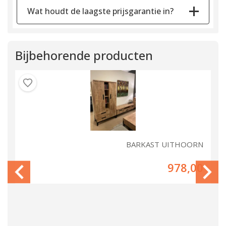
Wat houdt de laagste prijsgarantie in?
Bijbehorende producten
RN
BARKAST UITHOORN
00
978,00