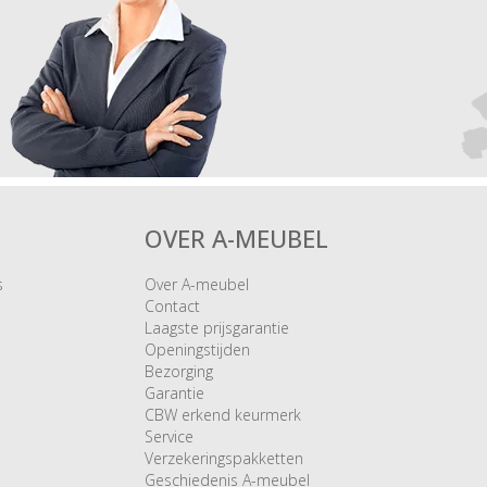
OVER A-MEUBEL
s
Over A-meubel
Contact
Laagste prijsgarantie
Openingstijden
Bezorging
Garantie
CBW erkend keurmerk
Service
Verzekeringspakketten
Geschiedenis A-meubel