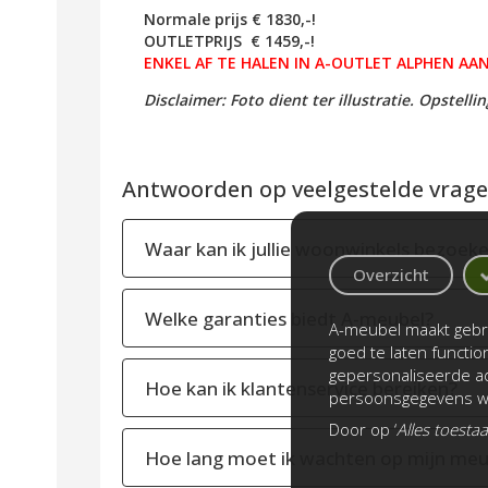
Normale prijs € 1830,-!
OUTLETPRIJS € 1459,-!
ENKEL AF TE HALEN IN A-OUTLET ALPHEN AAN
Disclaimer: Foto dient ter illustratie. Opstell
Antwoorden op veelgestelde vragen
Waar kan ik jullie woonwinkels bezoek
Overzicht
Welke garanties biedt A-meubel?
A-meubel maakt gebru
goed te laten functi
gepersonaliseerde ad
Hoe kan ik klantenservice bereiken?
persoonsgegevens wo
Door op ‘
Alles toesta
Hoe lang moet ik wachten op mijn meu