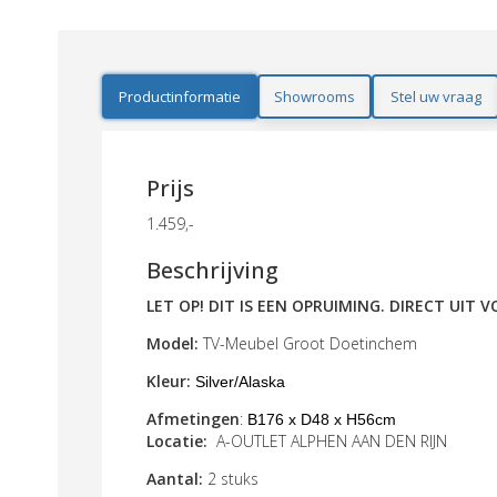
Productinformatie
Showrooms
Stel uw vraag
Prijs
1.459,-
Beschrijving
LET OP! DIT IS EEN OPRUIMING. DIRECT UIT
Model:
TV-Meubel Groot Doetinchem
Kleur:
Silver/Alaska
Afmetingen
:
B176 x D48 x H56cm
Locatie:
A-OUTLET ALPHEN AAN DEN RIJN
Aantal:
2 stuks