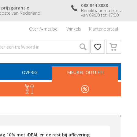
088 844 8888
 prijsgarantie
Bereikbaar ma t/m vr
pste van Nederland
van 09:00 tot 17:00
Over A-meubel
Winkels
Klantenportaal
OVERIG
MEUBEL OUTLET!
g 10% met iDEAL en de rest bij aflevering.