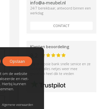
info@a-meubel.nl
24/7 bereikbaar, antwoord binnen een
werkdag
CONTACT
Klanten beoordeling
9,2
Opslaan
Super mooie bank snelle service en ze
hebben alles netjes weer mee
kt om de website
genomen heel dik te vreden
liseerde en niet-
. Hierbij kunnen
stemmen.
Algemene voorwaarden