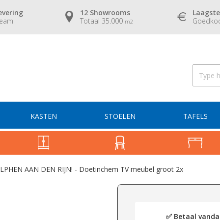
evering
12 Showrooms
Laagste
team
Totaal 35.000
Goedkoo
m2
KASTEN
STOELEN
TAFELS
LPHEN AAN DEN RIJN! - Doetinchem TV meubel groot 2x
✅ Betaal vandaa