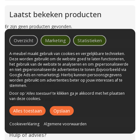
Laatst bekeken producten
Er zijn geen producten gevonden.
Overzicht
Marketing
Statistieken
A-meubel maakt gebruik van cookies en vergelijkbare technieken.
Waarom
A-meubel
?
Deze worden gebruikt om de website goed te laten functioneren,
het gebruik van de website te analyseren en om gepersonaliseerde
Laagste prijs van NL
en niet-gepersonaliseerde advertenties te tonen (bijvoorbeeld via
Google Ads en remarketing). Hierbij kunnen persoonsgegevens
Gratis parkeerplaats
worden gebruikt om advertenties beter op jouw interesses af te
Bezorgen bij u thuis
stemmen.
Wij bestaan sinds 1992!
Door op ‘
Alles toestaan
’ te klikken ga je akkoord met het plaatsen
van deze cookies.
Tot 10 jaar garantie
CBW-Erkend
Alles toestaan
Opslaan
Cookieverklaring
Algemene voorwaarden
Hulp of advies?