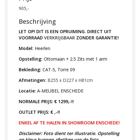
905,-
Beschrijving
LET OP! DIT IS EEN OPRUIMING. DIRECT UIT
VOORRAAD
VERKRIJGBAAR
ZONDER GARANTIE!
Model:
Heerlen
Opstelling:
Ottomaan + 2.5 Zits met 1 arm
Bekleding:
CAT-5, Torre 09
Afmetingen:
B255 x D227 x H81cm
Locatie:
A-MEUBEL
ENSCHEDE
NORMALE PRIJS:
1299,-!!
€
OUTLET PRIJS:
,-!!
€
ENKEL AF TE HALEN IN SHOWROOM ENSCHEDE!
Disclaimer: Foto dient ter illustratie. Opstelling
en kleur kunnen afwijken van de foto.