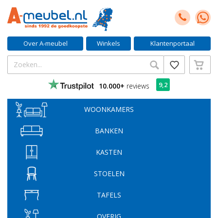
Over A-meubel
Winkels
Klantenportaal
9,2
10.000+
reviews
WOONKAMERS
BANKEN
KASTEN
STOELEN
TAFELS
OVERIG