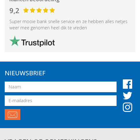
9,2
Super mooie bank snelle service en ze hebben alles netjes
weer mee genomen heel dik te vreden
NIEUWSBRIEF
Naam
Email
adres