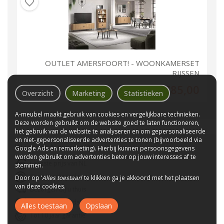
OUTLET AMERSFOORT! - WOONKAMERSET
RIJSSEN
785,00
Overzicht
Marketing
Statistieken
A-meubel maakt gebruik van cookies en vergelijkbare technieken.
Deze worden gebruikt om de website goed te laten functioneren,
het gebruik van de website te analyseren en om gepersonaliseerde
en niet-gepersonaliseerde advertenties te tonen (bijvoorbeeld via
Waarom
A-meubel
?
Google Ads en remarketing). Hierbij kunnen persoonsgegevens
worden gebruikt om advertenties beter op jouw interesses af te
Laagste prijs van NL
stemmen.
Gratis parkeerplaats
Door op ‘
Alles toestaan
’ te klikken ga je akkoord met het plaatsen
van deze cookies.
Bezorgen bij u thuis
Wij bestaan sinds 1992!
Alles toestaan
Opslaan
Tot 10 jaar garantie