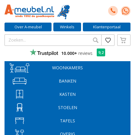
Over A-meubel
Winkels
Klantenportaal
9,2
10.000+
reviews
WOONKAMERS
BANKEN
KASTEN
STOELEN
TAFELS
OVERIG