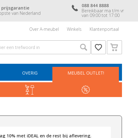
088 844 8888
 prijsgarantie
Bereikbaar ma t/m vr
pste van Nederland
van 09:00 tot 17:00
Over A-meubel
Winkels
Klantenportaal
OVERIG
MEUBEL OUTLET!
g 10% met iDEAL en de rest bij aflevering.