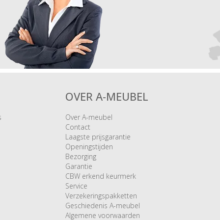
OVER A-MEUBEL
s
Over A-meubel
Contact
Laagste prijsgarantie
Openingstijden
Bezorging
Garantie
CBW erkend keurmerk
Service
Verzekeringspakketten
Geschiedenis A-meubel
Algemene voorwaarden