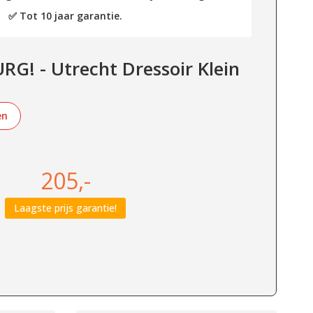
✅ Tot 10 jaar garantie.
G! - Utrecht Dressoir Klein
en
205,-
Laagste prijs garantie!