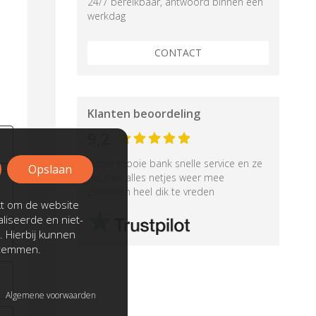
24/7 bereikbaar, antwoord binnen een
werkdag
CONTACT
Klanten beoordeling
9,2
Super mooie bank snelle service en ze
Opslaan
hebben alles netjes weer mee
genomen heel dik te vreden
kt om de website
liseerde en niet-
. Hierbij kunnen
stemmen.
Algemene voorwaarden