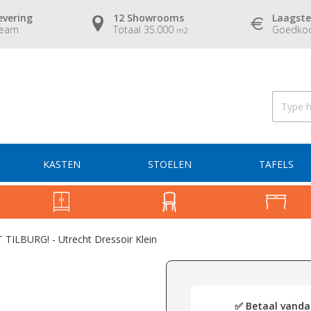
evering
12 Showrooms
Laagste
team
Totaal 35.000
Goedkoo
m2
KASTEN
STOELEN
TAFELS
TILBURG! - Utrecht Dressoir Klein
✅ Betaal vandaa