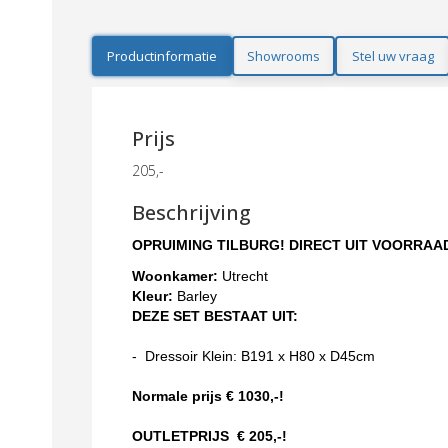
Productinformatie
Showrooms
Stel uw vraag
Prijs
205,-
Beschrijving
OPR
UIMING TILBURG! DIR
ECT UIT VOORRAA
Woonkamer:
Utrecht
Kleur:
Barley
DEZE SET BESTAAT UIT:
-
Dressoir Klein
:
B191 x H80 x D45cm
Normale prijs € 1030,-!
OUTLETPRIJS € 205,-!