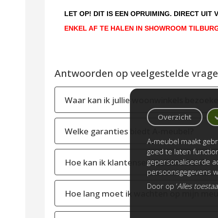
LET OP! DIT IS EEN OPRUIMING. DIRECT U
ENKEL AF TE HALEN IN SHOWROOM
TILBUR
Antwoorden op veelgestelde vragen
Waar kan ik jullie woonwinkels bezoek
Overzicht
Welke garanties biedt A-meubel?
A-meubel maakt gebru
goed te laten functi
Hoe kan ik klantenservice bereiken?
gepersonaliseerde ad
persoonsgegevens wo
Door op ‘
Alles toesta
Hoe lang moet ik wachten op mijn meu