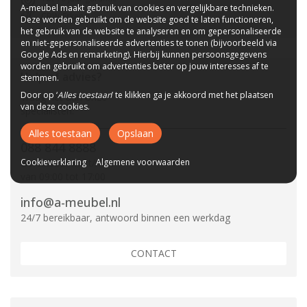
A-meubel maakt gebruik van cookies en vergelijkbare technieken.
CBW-Erkend
Deze worden gebruikt om de website goed te laten functioneren,
het gebruik van de website te analyseren en om gepersonaliseerde
en niet-gepersonaliseerde advertenties te tonen (bijvoorbeeld via
Google Ads en remarketing). Hierbij kunnen persoonsgegevens
worden gebruikt om advertenties beter op jouw interesses af te
Hulp of advies?
stemmen.
Door op ‘
Alles toestaan
’ te klikken ga je akkoord met het plaatsen
Vraag het aan onze
van deze cookies.
specialisten.
Alles toestaan
Opslaan
088 844 8888
Cookieverklaring
Algemene voorwaarden
Bereikbaar ma t/m vr
van 09:00 tot 17:00
info@a-meubel.nl
24/7 bereikbaar, antwoord binnen een werkdag
CONTACT