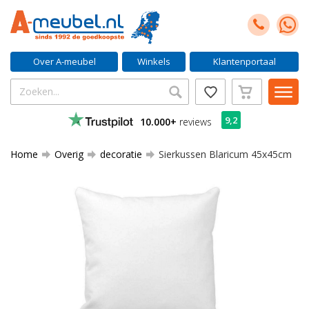
Over A-meubel
Winkels
Klantenportaal
9,2
10.000+
reviews
Home
Overig
decoratie
Sierkussen Blaricum 45x45cm