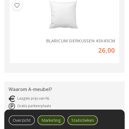
BLARICUM SIERKUSSEN 45X45CM
26,00
Waarom
A-meubel
?
Laagste prijs van NL
Gratis parkeerplaats
Bezorgen bij u thuis
Overzicht
Marketing
Statistieken
Wij bestaan sinds 1992!
Tot 10 jaar garantie