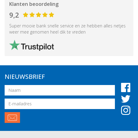
Klanten beoordeling
9,2
Super mooie bank snelle service en ze hebben alles netjes
weer mee genomen heel dik te vreden
NIEUWSBRIEF
Naam
Email
adres